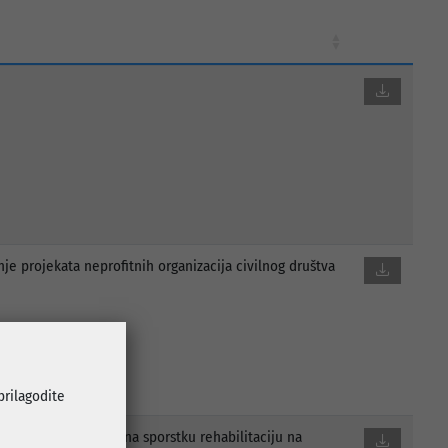
nje projekata neprofitnih organizacija civilnog društva
 prilagodite
ine Centar Sarajevo na sporstku rehabilitaciju na