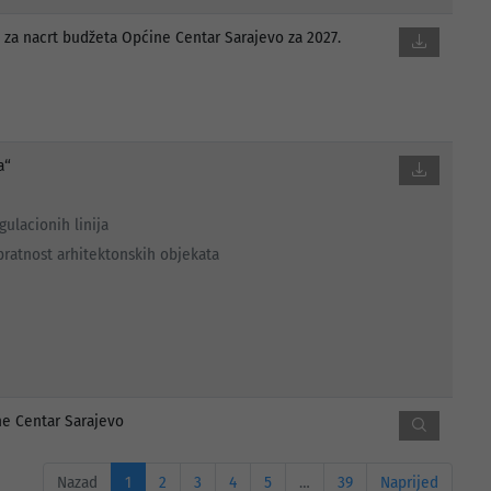
e za nacrt budžeta Općine Centar Sarajevo za 2027.
a“
ulacionih linija
pratnost arhitektonskih objekata
ne Centar Sarajevo
Nazad
1
2
3
4
5
…
39
Naprijed