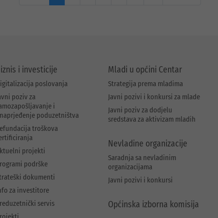
iznis i investicije
Mladi u općini Centar
igitalizacija poslovanja
Strategija prema mladima
avni poziv za
Javni pozivi i konkursi za mlade
amozapošljavanje i
Javni poziv za dodjelu
naprjeđenje poduzetništva
sredstava za aktivizam mladih
efundacija troškova
ertificiranja
Nevladine organizacije
ktuelni projekti
Saradnja sa nevladinim
rogrami podrške
organizacijama
trateški dokumenti
Javni pozivi i konkursi
nfo za investitore
reduzetnički servis
Općinska izborna komisija
rojekti