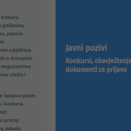
i konkursi
 građanima,
ma, pravnim
im
Javni pozivi
anim subjektima
išu o dostupnim
Konkursi, obavještenja
, mogućnostima
dokumenti za prijavu
vima učešća i
ar Sarajevo putem
a i konkursa
rati
n pristup
a, jednaku