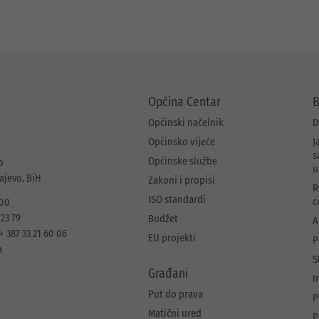
Općina Centar
B
Općinski načelnik
D
Općinsko vijeće
J
s
Općinske službe
o
u
rajevo, BiH
Zakoni i propisi
R
ISO standardi
c
 00
 23 79
Budžet
A
+ 387 33 21 60 06
EU projekti
P
a
S
Građani
I
Put do prava
P
Matični ured
P