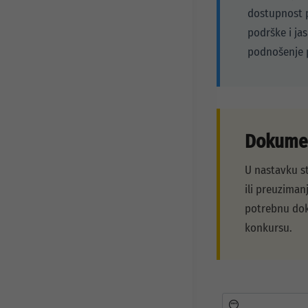
dostupnost 
podrške i ja
podnošenje p
Dokumen
U nastavku st
ili preuzimanj
potrebnu dok
konkursu.