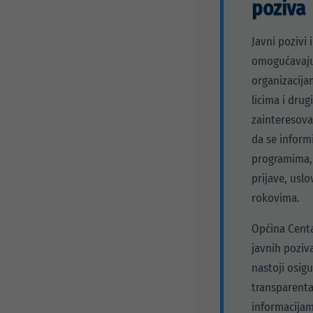
poziva
Javni pozivi i konkursi
Info za investitore
Osnovni podaci
Preduzetnički servis
Javni pozivi 
Djelatnosti
Projekti
omogućavaju
Statut preduzeća
organizacija
Organi preduzeća
licima i drug
Odluke i Akti
zainteresov
da se inform
programima
prijave, uslo
rokovima.
Općina Cent
javnih poziv
nastoji osigu
transparenta
informacijam