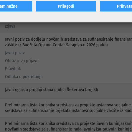
Olimpijskom bazenu Otoka za 2026. godinu
ćam nužne
Prilagodi
Prihvat
Javni poziv
Obrazac za prijavu
Izjava
Javni poziv za dodjelu novčanih sredstava za sufinansiranje finansir
zaštite iz Budžeta Općine Centar Sarajevo u 2026.godini
Javni poziv
Obrazac za prijavu
Pravilnik
Odluka o pokretanju
Javni oglas o prodaji stana u ulici Šekerova broj 36
Preliminarna lista korisnika sredstava za projekte ustanova socijaln
sredstava za sufinansiranje prjekata ustanova socijalne zaštite iz Bu
Preliminarna lista korisnika sredstava za projekte javnih kuhinja/kar
novčanih sredstava za sufinansiranje rada javnih/karitativnih kuhinj