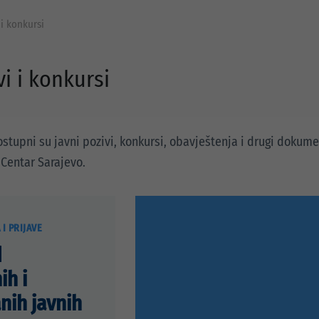
 i konkursi
vi i konkursi
ostupni su javni pozivi, konkursi, obavještenja i drugi dokume
 Centar Sarajevo.
I PRIJAVE
d
ih i
anih javnih