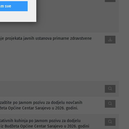
am sve
anje projekata javnih ustanova primarne zdravstvene
e zaštite po Javnom pozivu za dodjelu novčanih
džeta Općine Centar Sarajevo u 2026. godini.
itativnih kuhinja po Javnom pozivu za dodjelu
a iz Budžeta Općine Centar Sarajevo u 2026. godini