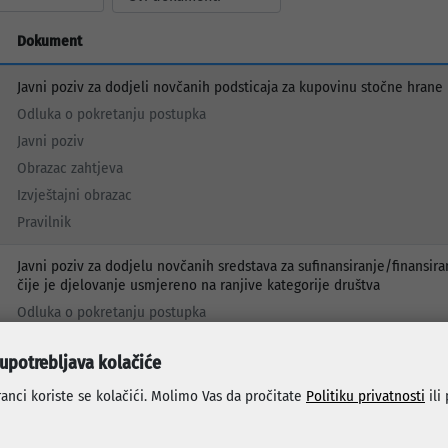
Dokument
Javni poziv za dodjeli novčanih podsticaja za kupovinu stočne hrane
Odluka o pokretanju postupka
Javni poziv
Obrazac zahtjeva
Izvještajni obrazac
Pravilnik
Javni poziv za dodjelu novčanih sredstava za sufinansiranje/finansira
čije je djelovanje usmjereno na ranjive kategorije društva
Odluka o pokretanju postupka
Javni poziv
 upotrebljava kolačiće
Pravilnik
Obrazac
anci koriste se kolačići. Molimo Vas da pročitate
Politiku privatnosti
ili
Javni poziv za prijavu pripadnika boračke populacije sa područja opć