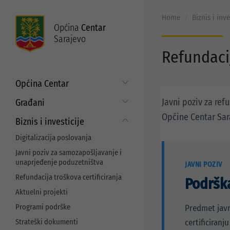
Home
Biznis i inve
Općina
Centar
Sarajevo
Refundacij
Općina Centar
Općinski načelnik
Javni poziv za ref
Građani
Općinsko vijeće
Općine Centar Sar
Put do prava
Biznis i investicije
Općinske službe
Matični ured
Digitalizacija poslovanja
Zakoni i propisi
Mjesne zajednice
Javni poziv za samozapošljavanje i
ISO standardi
unaprjeđenje poduzetništva
Servisne informacije
JAVNI POZIV
Budžet
Refundacija troškova certificiranja
Najam i korištenje općinskih
Podršk
prostora
EU projekti
Aktuelni projekti
Programi podrške
Predmet javn
Strateški dokumenti
certificiran