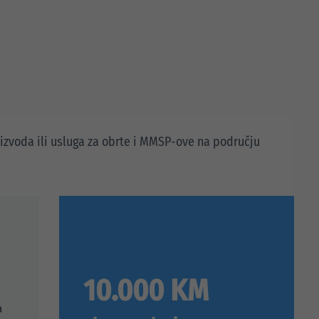
roizvoda ili usluga za obrte i MMSP-ove na području
10.000 KM
a