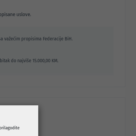
ropisane uslove.
 sa važećim propisima Federacije BiH.
bitak do najviše 15.000,00 KM.
 prilagodite