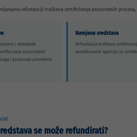
mijenjena refundaciji troškova certificiranja proizvodnih procesa, 
va
Namjena sredstava
istema i standarda
Refundacija troškova certificiran
certificiranje proizvodnih
akreditovanih agencija za certifik
sluga i proizvoda privrednih
CIJE
sredstava se može refundirati?