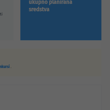
ukupno planirana
sredstva
ti
onkursi
.