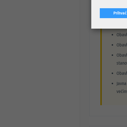
Pravo učešća 
Prihva
Imaju
Obavl
Obavl
Obavl
stano
Obavl
Javna
većin