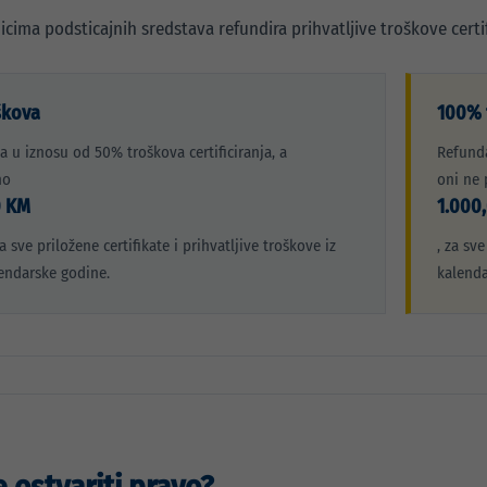
icima podsticajnih sredstava refundira prihvatljive troškove certi
škova
100% 
a u iznosu od 50% troškova certificiranja, a
Refunda
no
oni ne 
0 KM
1.000
 sve priložene certifikate i prihvatljive troškove iz
, za sve
endarske godine.
kalenda