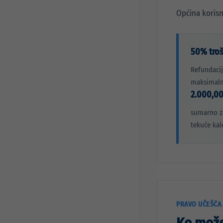
Općina korisn
50% tro
Refundacij
maksimal
2.000,0
sumarno za
tekuće kal
PRAVO UČEŠĆA