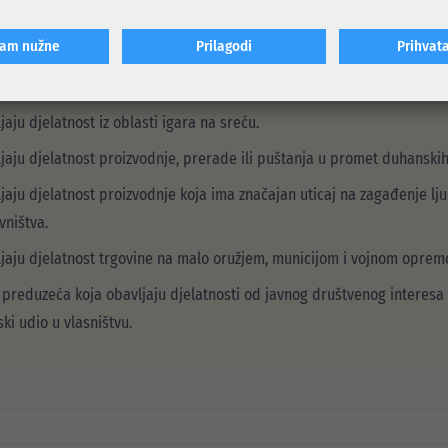
nemaju obrti i MMSP-ovi koji ispunjavaju neki od sljedećih uslova
ćam nužne
Prilagodi
Prihvat
 neizmirene obaveze prema Općini Centar Sarajevo.
jaju djelatnost iz oblasti igara na sreću.
jaju djelatnost proizvodnje, prerade ili puštanja u promet duhanskih
jaju djelatnost proizvodnje koja ima značajan uticaj na zagađenje lj
vništva.
jaju djelatnost trgovine na malo oružjem, municijom i vojnom oprem
 preduzeća koja obavljaju djelatnosti od javnog društvenog interesa 
ski udio u vlasništvu.