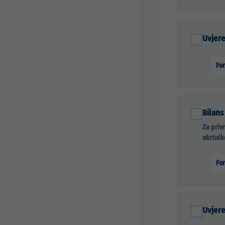
Uvjere
Fo
Bilans
Za priv
obrtnik
Fo
Uvjere