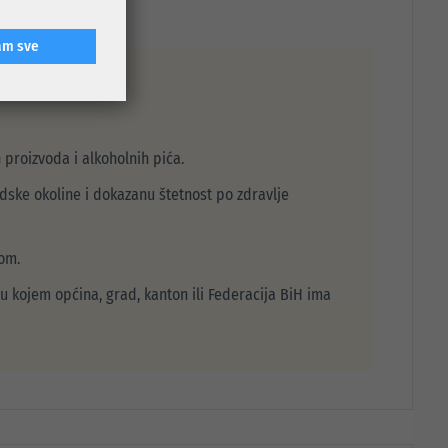
.
am sve
 proizvoda i alkoholnih pića.
udske okoline i dokazanu štetnost po zdravlje
om.
u kojem općina, grad, kanton ili Federacija BiH ima