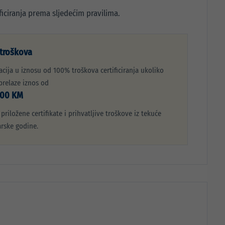
ficiranja prema sljedećim pravilima.
troškova
cija u iznosu od 100% troškova certificiranja ukoliko
prelaze iznos od
,00 KM
 priložene certifikate i prihvatljive troškove iz tekuće
rske godine.