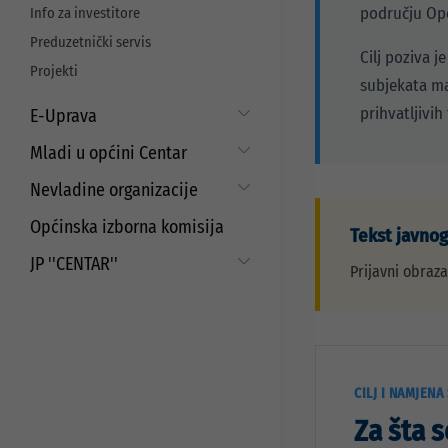
području Opć
Info za investitore
Preduzetnički servis
Cilj poziva 
Projekti
subjekata ma
prihvatljivih
E-Uprava
Moj Centar
Mladi u općini Centar
Strategija prema mladima
Nevladine organizacije
Javni pozivi i konkursi za mlade
Saradnja sa nevladinim
Općinska izborna komisija
Tekst javnog
organizacijama
Javni poziv za dodjelu sredstava za
aktivizam mladih
JP ''CENTAR''
Javni pozivi i konkursi
Prijavni obraz
Javni pozivi i konkursi
Osnovni podaci
Djelatnosti
Statut preduzeća
CILJ I NAMJENA
Organi preduzeća
Za šta 
Odluke i Akti