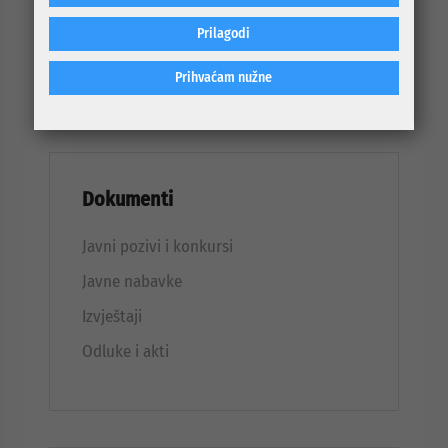
Statut preduzeća
Prilagodi
Organi preduzeća
Prihvaćam nužne
Dokumenti
Javni pozivi i konkursi
Javne nabavke
Izvještaji
Odluke i akti