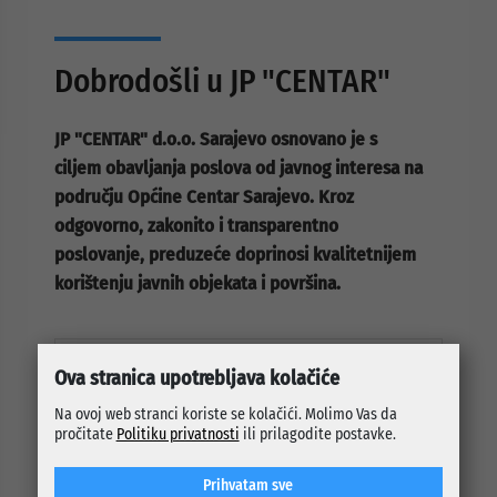
Dobrodošli u JP "CENTAR"
JP "CENTAR" d.o.o. Sarajevo osnovano je s
ciljem obavljanja poslova od javnog interesa na
području Općine Centar Sarajevo. Kroz
odgovorno, zakonito i transparentno
poslovanje, preduzeće doprinosi kvalitetnijem
korištenju javnih objekata i površina.
Ova stranica upotrebljava kolačiće
O preduzeću
Na ovoj web stranci koriste se kolačići. Molimo Vas da
pročitate
Politiku privatnosti
ili prilagodite postavke.
Osnovni podaci
Djelatnosti
Prihvatam sve