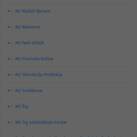
MZ Mejtaš-Bjelave
MZ Nahorevo
MZ Park-Višnjik
MZ Pionirska Dolina
MZ Skenderija-Podtekija
MZ Soukbunar
MZ Šip
MZ Trg oslobođenja-Centar