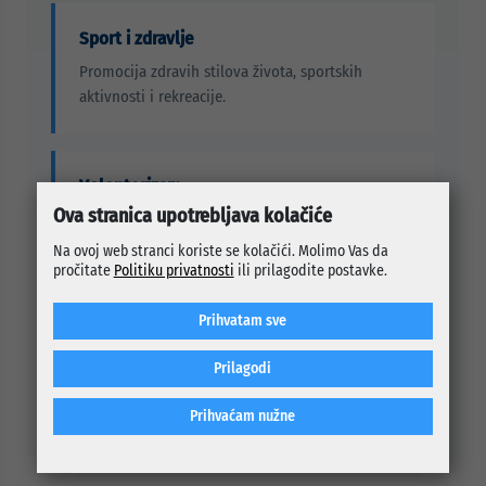
Sport i zdravlje
Promocija zdravih stilova života, sportskih
aktivnosti i rekreacije.
Volonterizam
Ova stranica upotrebljava kolačiće
Podsticanje društvene odgovornosti i angažmana
u lokalnoj zajednici.
Na ovoj web stranci koriste se kolačići. Molimo Vas da
pročitate
Politiku privatnosti
ili prilagodite postavke.
Prihvatam sve
Učešće u zajednici
Uključivanje mladih u inicijative, projekte i
Prilagodi
procese od javnog značaja.
Prihvaćam nužne