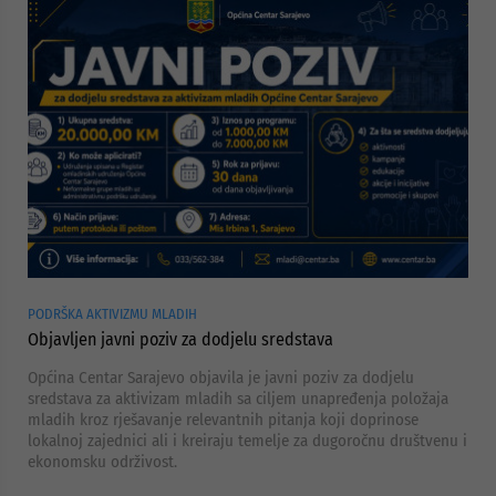
PODRŠKA AKTIVIZMU MLADIH
Objavljen javni poziv za dodjelu sredstava
Općina Centar Sarajevo objavila je javni poziv za dodjelu
sredstava za aktivizam mladih sa ciljem unapređenja položaja
mladih kroz rješavanje relevantnih pitanja koji doprinose
lokalnoj zajednici ali i kreiraju temelje za dugoročnu društvenu i
ekonomsku održivost.