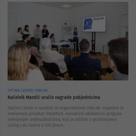
OPĆINA CENTAR I FABLAB
Načelnik Mandić uručio nagrade pobjednicima
Općina Centar u saradnji sa organizacijom FabLab, uspješno je
realizovala projekat Urbathon, inovativni edukativni program
namijenjen srednjoškolcima, koji je održan u prostorijama
Living Lab Centra u Vili Braun.