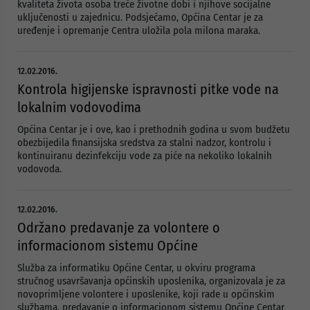
kvaliteta života osoba treće životne dobi i njihove socijalne
uključenosti u zajednicu. Podsjećamo, Općina Centar je za
uređenje i opremanje Centra uložila pola milona maraka.
12.02.2016.
Kontrola higijenske ispravnosti pitke vode na
lokalnim vodovodima
Općina Centar je i ove, kao i prethodnih godina u svom budžetu
obezbijedila finansijska sredstva za stalni nadzor, kontrolu i
kontinuiranu dezinfekciju vode za piće na nekoliko lokalnih
vodovoda.
12.02.2016.
Održano predavanje za volontere o
informacionom sistemu Općine
Služba za informatiku Općine Centar, u okviru programa
stručnog usavršavanja općinskih uposlenika, organizovala je za
novoprimljene volontere i uposlenike, koji rade u općinskim
službama, predavanje o informacionom sistemu Općine Centar