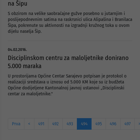
na Šipu
S obzirom na velike saobraćajne gužve posebno u jutarnjim i
poslijepodnevnim satima na raskrsnici ulica Alipašina i Branilaca
Šipa, pokrenute su aktivnosti na izgradnji kružnog toka u ovom
dijelu naselja Šip.
04.02.2016.
Disciplinskom centru za maloljetnike donirano
5.000 maraka
U prostorijama Općine Centar Sarajevo potpisan je protokol o
realizaciji sredstava u iznosu od 5.000 KM koje su iz budžeta
Općine dodijeljene Kantonalnoj javnoj ustanovi „Disciplinski
centar za maloljetnike.''
Prva
<
491
492
493
494
495
496
497