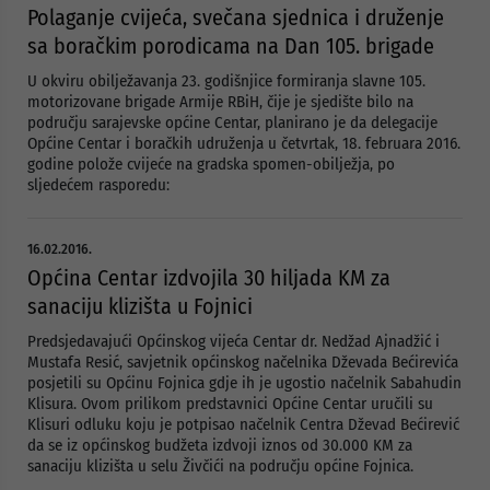
Polaganje cvijeća, svečana sjednica i druženje
sa boračkim porodicama na Dan 105. brigade
U okviru obilježavanja 23. godišnjice formiranja slavne 105.
motorizovane brigade Armije RBiH, čije je sjedište bilo na
području sarajevske općine Centar, planirano je da delegacije
Općine Centar i boračkih udruženja u četvrtak, 18. februara 2016.
godine polože cvijeće na gradska spomen-obilježja, po
sljedećem rasporedu:
16.02.2016.
Općina Centar izdvojila 30 hiljada KM za
sanaciju klizišta u Fojnici
Predsjedavajući Općinskog vijeća Centar dr. Nedžad Ajnadžić i
Mustafa Resić, savjetnik općinskog načelnika Dževada Bećirevića
posjetili su Općinu Fojnica gdje ih je ugostio načelnik Sabahudin
Klisura. Ovom prilikom predstavnici Općine Centar uručili su
Klisuri odluku koju je potpisao načelnik Centra Dževad Bećirević
da se iz općinskog budžeta izdvoji iznos od 30.000 KM za
sanaciju klizišta u selu Živčići na području općine Fojnica.