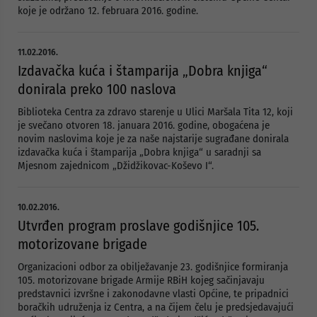
koje je održano 12. februara 2016. godine.
11.02.2016.
Izdavačka kuća i štamparija „Dobra knjiga“
donirala preko 100 naslova
Biblioteka Centra za zdravo starenje u Ulici Maršala Tita 12, koji
je svečano otvoren 18. januara 2016. godine, obogaćena je
novim naslovima koje je za naše najstarije sugrađane donirala
izdavačka kuća i štamparija „Dobra knjiga“ u saradnji sa
Mjesnom zajednicom „Džidžikovac-Koševo I“.
10.02.2016.
Utvrđen program proslave godišnjice 105.
motorizovane brigade
Organizacioni odbor za obilježavanje 23. godišnjice formiranja
105. motorizovane brigade Armije RBiH kojeg sačinjavaju
predstavnici izvršne i zakonodavne vlasti Općine, te pripadnici
boračkih udruženja iz Centra, a na čijem čelu je predsjedavajući