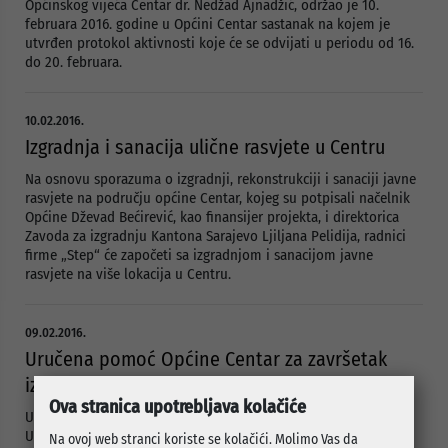
Općinskog vijeća Centar dr. Nedžad Ajnadžić, održao je 10.
februara 2016. godine u Općini Centar sastanak na kojem je
utvrđen protokol aktivnosti koje će se odvijati u periodu od 16.
do 20. februara.
10.02.2016.
Izgradnja i sanacija ulične rasvjete u Centru
Na osnovu sporazuma o izgradnji, rekonstrukciji i sanaciji javne
rasvjete na području općine Centar, kojeg su potpisali načelnik
Općine Dževad Bećirević, kao finansijer projekta, i direktorica
Zavoda za izgradnju Kantona Sarajevo Ljiljana Pelidija, radnici
firme „Step“ će započeti sa izgradnjom i sanacijom javne
rasvjete na više lokacija u Centru.
09.02.2016.
Uručena pomoć Općine Centar za završetak
izgradnje Roditeljske kuće
Ova stranica upotrebljava kolačiće
U prostorijama Roditeljske kuće u krugu Pedijatrijske klinike
Univerzitetskog kliničkog centra u Sarajevu, načelnik Općine
Na ovoj web stranci koriste se kolačići. Molimo Vas da