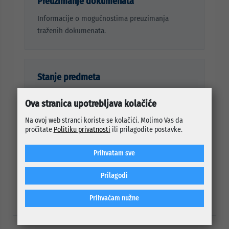
Preuzimanje dokumenata
Informacije o mogućnostima preuzimanja
traženih dokumenata.
Stanje predmeta
Dobijanje informacija o stanju predmeta koji se
Ova stranica upotrebljava kolačiće
vodi u Općini Centar.
Na ovoj web stranci koriste se kolačići. Molimo Vas da
pročitate
Politiku privatnosti
ili prilagodite postavke.
Općinske službe
Prihvatam sve
Pristup osnovnim informacijama o općinskim
Prilagodi
službama i njihovim nadležnostima.
Prihvaćam nužne