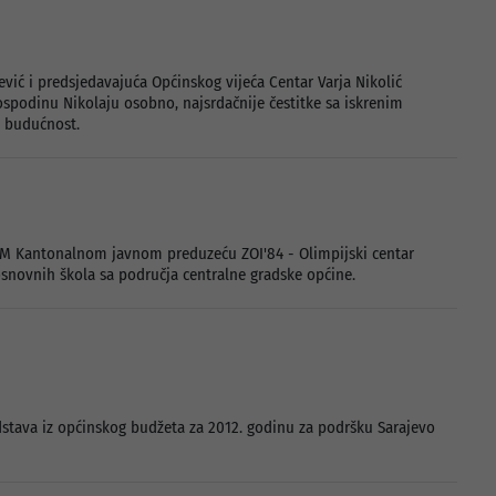
vić i predsjedavajuća Općinskog vijeća Centar Varja Nikolić
spodinu Nikolaju osobno, najsrdačnije čestitke sa iskrenim
u budućnost.
0 KM Kantonalnom javnom preduzeću ZOI'84 - Olimpijski centar
osnovnih škola sa područja centralne gradske općine.
dstava iz općinskog budžeta za 2012. godinu za podršku Sarajevo