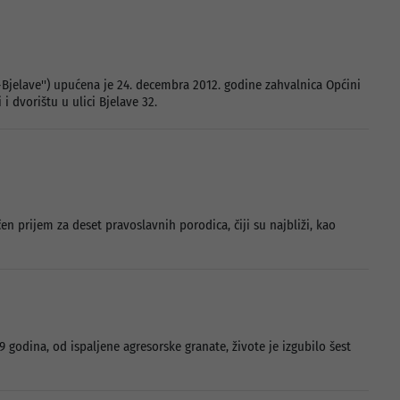
š-Bjelave'') upućena je 24. decembra 2012. godine zahvalnica Općini
 dvorištu u ulici Bjelave 32.
n prijem za deset pravoslavnih porodica, čiji su najbliži, kao
9 godina, od ispaljene agresorske granate, živote je izgubilo šest