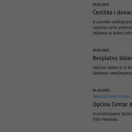
Javni pozivi i konkursi
Info za investitore
07.01.2013.
Osnovni podaci
Čestitka i dona
Preduzetnički servis
Djelatnosti
Projekti
U povodu velikog prav
Statut preduzeća
upućuju svim pravosl
željama za dobro zdra
Organi preduzeća
Odluke i Akti
07.01.2013.
Besplatno kliza
Općina Centar je iz b
Sarajevo namijenjena 
04.01.2013.
SARAJEVO FILM FESTIVAL
Općina Centar d
U prostorijama Općine
Film Festivalu.