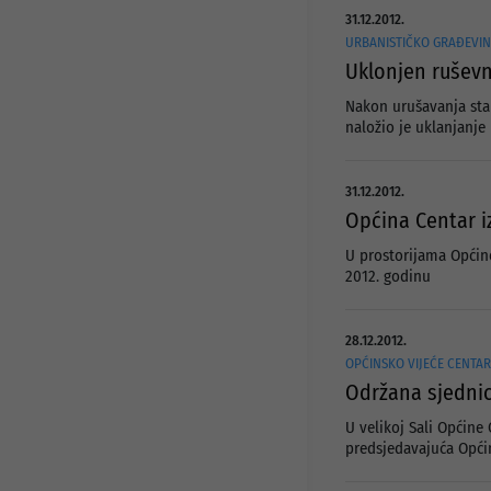
31.12.2012.
URBANISTIČKO GRAĐEVIN
Uklonjen ruševni
Nakon urušavanja stam
naložio je uklanjanje
31.12.2012.
Općina Centar iz
U prostorijama Općine
2012. godinu
28.12.2012.
OPĆINSKO VIJEĆE CENTA
Održana sjednic
U velikoj Sali Općine
predsjedavajuća Općin