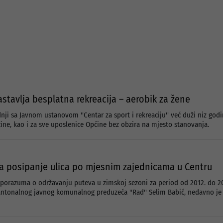
stavlja besplatna rekreacija – aerobik za žene
nji sa Javnom ustanovom ''Centar za sport i rekreaciju'' već duži niz god
ine, kao i za sve uposlenice Općine bez obzira na mjesto stanovanja.
a posipanje ulica po mjesnim zajednicama u Centru
porazuma o održavanju puteva u zimskoj sezoni za period od 2012. do 201
Kantonalnog javnog komunalnog preduzeća ''Rad'' Selim Babić, nedavno je