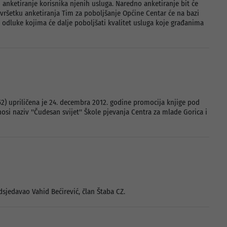
 anketiranje korisnika njenih usluga. Naredno anketiranje bit će
vršetku anketiranja Tim za poboljšanje Općine Centar će na bazi
i odluke kojima će dalje poboljšati kvalitet usluga koje građanima
2) upriličena je 24. decembra 2012. godine promocija knjige pod
si naziv ''Čudesan svijet'' Škole pjevanja Centra za mlade Gorica i
dsjedavao Vahid Bećirević, član Štaba CZ.