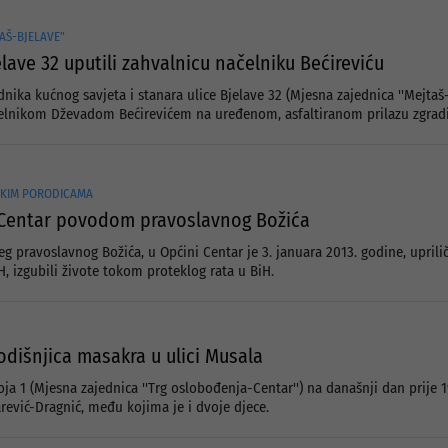
TAŠ-BJELAVE"
elave 32 uputili zahvalnicu načelniku Bećireviću
ednika kućnog savjeta i stanara ulice Bjelave 32 (Mjesna zajednica ''Mejta
elnikom Dževadom Bećirevićem na uređenom, asfaltiranom prilazu zgradi i
KIM PORODICAMA
 Centar povodom pravoslavnog Božića
 pravoslavnog Božića, u Općini Centar je 3. januara 2013. godine, upriliče
H, izgubili živote tokom proteklog rata u BiH.
odišnjica masakra u ulici Musala
ja 1 (Mjesna zajednica ''Trg oslobođenja-Centar'') na današnji dan prije 1
rević-Dragnić, među kojima je i dvoje djece.