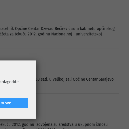
 načelnik Općine Centar Dževad Bećirević su u kabinetu općinskog
džeta za tekuću 2012. godinu Nacionalnoj i univerzitetskoj
2012. godine u 10,00 sati, u velikoj sali Općine Centar Sarajevo
 prilagodite
am sve
a tekuću 2012. godinu izdvojena su sredstva u ukupnom iznosu