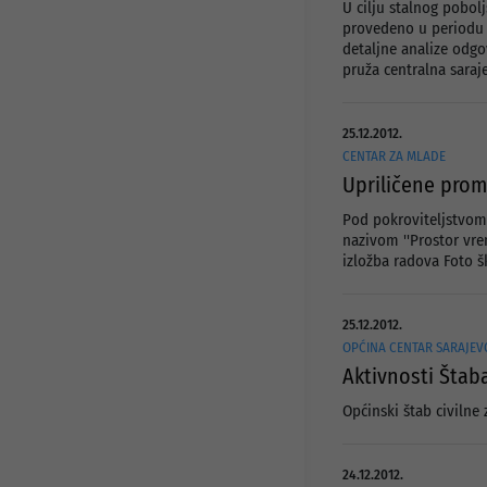
U cilju stalnog pobol
provedeno u periodu o
detaljne analize odgo
pruža centralna saraj
25.12.2012.
CENTAR ZA MLADE
Upriličene prom
Pod pokroviteljstvom 
nazivom ''Prostor vre
izložba radova Foto š
25.12.2012.
OPĆINA CENTAR SARAJEV
Aktivnosti Štaba
Općinski štab civilne
24.12.2012.