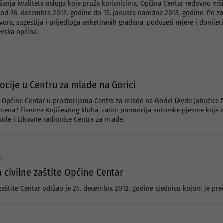
jšanja kvaliteta usluga koje pruža korisnicima, Općina Centar redovno vrši
d 26. decembra 2012. godine do 15. januara naredne 2013. godine. Po za
vora, sugestija i prijedloga anketiranih građana, poduzeti mjere i donijet
evska općina.
ocije u Centru za mlade na Gorici
Općine Centar u prostorijama Centra za mlade na Gorici (Avde Jabučice 5
mena'' članova Književnog kluba, zatim promocija autorske pjesme koja no
kole i Likovne radionice Centra za mlade.
O
 civilne zaštite Općine Centar
 zaštite Centar održao je 24. decembra 2012. godine sjednicu kojom je pre