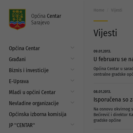
Home
Vijesti
Općina
Centar
Sarajevo
Vijesti
Općina Centar
09.01.2013.
Općinski načelnik
U februaru se na
Građani
Općinsko vijeće
Put do prava
Općina Centar u sarad
Biznis i investicije
centralne gradske opć
Općinske službe
Matični ured
Digitalizacija poslovanja
E-Uprava
Zakoni i propisi
Mjesne zajednice
Javni poziv za samozapošljavanje i
Moj Centar
Mladi u općini Centar
ISO standardi
08.01.2013.
unaprjeđenje poduzetništva
Servisne informacije
Isporučena so z
Budžet
Strategija prema mladima
Refundacija troškova certificiranja
Nevladine organizacije
Najam i korištenje općinskih
prostora
Na osnovu okvirnog s
EU projekti
Javni pozivi i konkursi za mlade
Aktuelni projekti
Saradnja sa nevladinim
Općinska izborna komisija
Bećirević i direktor 
organizacijama
Javni poziv za dodjelu sredstava za
Programi podrške
gradske općine
aktivizam mladih
JP ''CENTAR''
Javni pozivi i konkursi
Strateški dokumenti