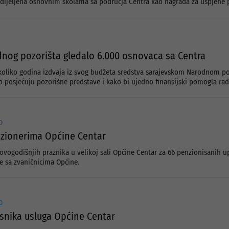
dijeljena osnovnim školama sa područja Centra kao nagrada za uspjehe po
nog pozorišta gledalo 6.000 osnovaca sa Centra
koliko godina izdvaja iz svog budžeta sredstva sarajevskom Narodnom po
 posjećuju pozorišne predstave i kako bi ujedno finansijski pomogla rad
O
nzionerima Općine Centar
ovogodišnjih praznika u velikoj sali Općine Centar za 66 penzionisanih up
e sa zvaničnicima Općine.
O
isnika usluga Općine Centar