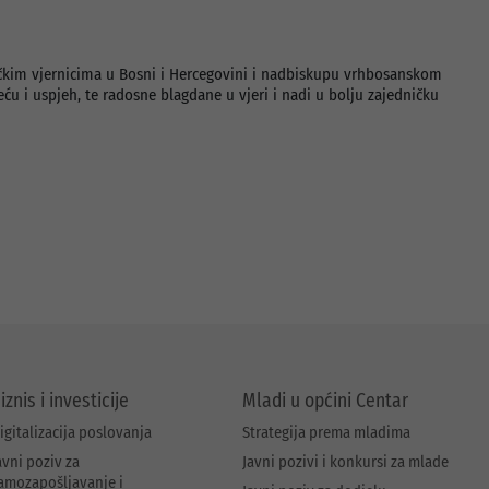
čkim vjernicima u Bosni i Hercegovini i nadbiskupu vrhbosanskom
eću i uspjeh, te radosne blagdane u vjeri i nadi u bolju zajedničku
iznis i investicije
Mladi u općini Centar
igitalizacija poslovanja
Strategija prema mladima
avni poziv za
Javni pozivi i konkursi za mlade
amozapošljavanje i