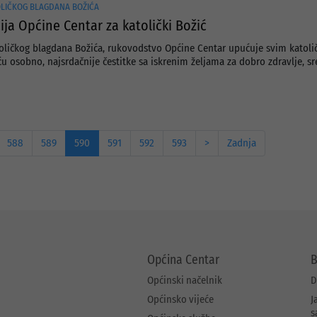
OLIČKOG BLAGDANA BOŽIĆA
ija Općine Centar za katolički Božić
oličkog blagdana Božića, rukovodstvo Općine Centar upućuje svim katoli
ću osobno, najsrdačnije čestitke sa iskrenim željama za dobro zdravlje, sr
588
589
590
591
592
593
>
Zadnja
Općina Centar
B
Općinski načelnik
D
Općinsko vijeće
J
s