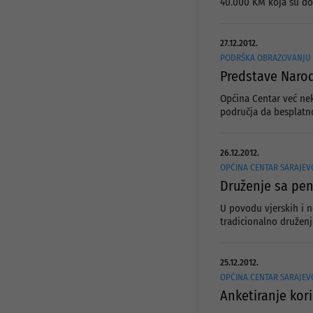
40.000 KM koja su do
27.12.2012.
PODRŠKA OBRAZOVANJU
Predstave Narod
Općina Centar već ne
područja da besplatno
26.12.2012.
OPĆINA CENTAR SARAJEV
Druženje sa pe
U povodu vjerskih i n
tradicionalno druženj
25.12.2012.
OPĆINA CENTAR SARAJEV
Anketiranje kor