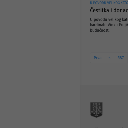
U POVODU VELIKOG KAT
Čestitka i donac
U povodu velikog kat
kardinalu Vinku Pulji
budućnost.
Prva
<
587