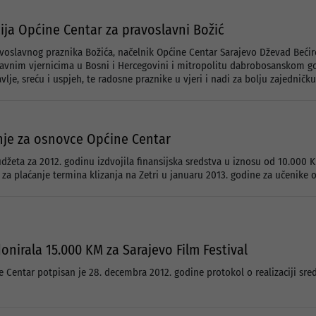
cija Općine Centar za pravoslavni Božić
oslavnog praznika Božića, načelnik Općine Centar Sarajevo Dževad Bećire
avnim vjernicima u Bosni i Hercegovini i mitropolitu dabrobosanskom go
vlje, sreću i uspjeh, te radosne praznike u vjeri i nadi za bolju zajedničk
nje za osnovce Općine Centar
udžeta za 2012. godinu izdvojila finansijska sredstva u iznosu od 10.00
za plaćanje termina klizanja na Zetri u januaru 2013. godine za učenike 
onirala 15.000 KM za Sarajevo Film Festival
 Centar potpisan je 28. decembra 2012. godine protokol o realizaciji sre