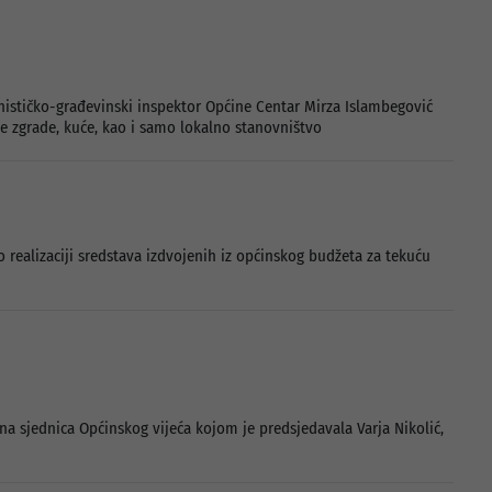
anističko-građevinski inspektor Općine Centar Mirza Islambegović
e zgrade, kuće, kao i samo lokalno stanovništvo
 realizaciji sredstava izdvojenih iz općinskog budžeta za tekuću
vna sjednica Općinskog vijeća kojom je predsjedavala Varja Nikolić,