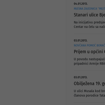
04.01.2013.
MJESNA ZAJEDNICA ''MEJ
Stanari ulice Bj
Na inicijativu predsj
Centar na čelu sa nač
03.01.2013.
NOVČANA POMOĆ BORAČ
Prijem u općini
U povodu nastupajućeg
pripadnici Armije RBi
03.01.2013.
Obilježena 19. g
U ulici Musala kod bro
članova porodice Tata