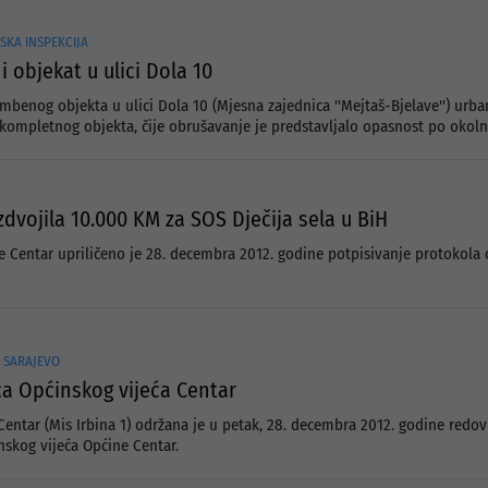
SKA INSPEKCIJA
 objekat u ulici Dola 10
benog objekta u ulici Dola 10 (Mjesna zajednica ''Mejtaš-Bjelave'') urb
 kompletnog objekta, čije obrušavanje je predstavljalo opasnost po okoln
dvojila 10.000 KM za SOS Dječija sela u BiH
 Centar upriličeno je 28. decembra 2012. godine potpisivanje protokola o
R SARAJEVO
a Općinskog vijeća Centar
 Centar (Mis Irbina 1) održana je u petak, 28. decembra 2012. godine redo
skog vijeća Općine Centar.