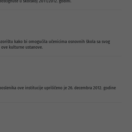
stignute u školskoj 2011/2012. godini.
zorištu kako bi omogućila učenicima osnovnih škola sa svog
 ove kulturne ustanove.
oslenika ove institucije upriličeno je 26. decembra 2012. godine