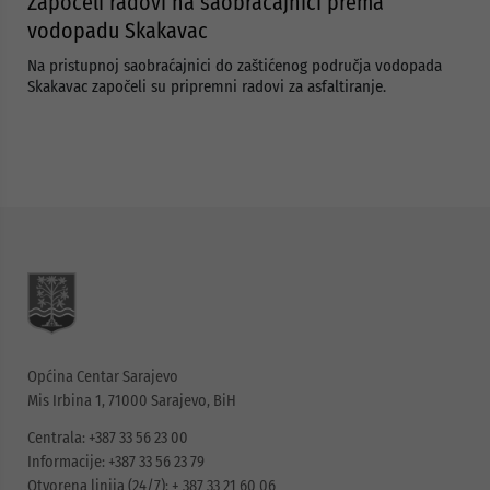
Započeli radovi na saobraćajnici prema
vodopadu Skakavac
Na pristupnoj saobraćajnici do zaštićenog područja vodopada
Skakavac započeli su pripremni radovi za asfaltiranje.
Općina Centar Sarajevo
Mis Irbina 1, 71000 Sarajevo, BiH
Centrala: +387 33 56 23 00
Informacije: +387 33 56 23 79
Otvorena linija (24/7): + 387 33 21 60 06