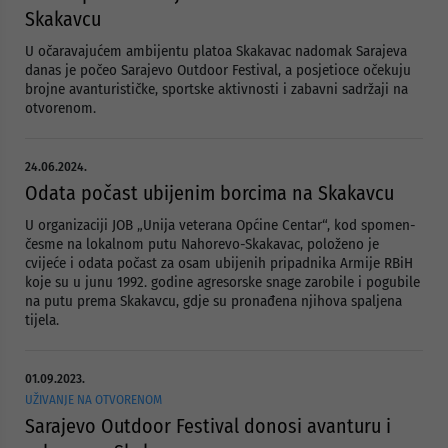
Skakavcu
U očaravajućem ambijentu platoa Skakavac nadomak Sarajeva
danas je počeo Sarajevo Outdoor Festival, a posjetioce očekuju
brojne avanturističke, sportske aktivnosti i zabavni sadržaji na
otvorenom.
24.06.2024.
Odata počast ubijenim borcima na Skakavcu
U organizaciji JOB „Unija veterana Općine Centar“, kod spomen-
česme na lokalnom putu Nahorevo-Skakavac, položeno je
cvijeće i odata počast za osam ubijenih pripadnika Armije RBiH
koje su u junu 1992. godine agresorske snage zarobile i pogubile
na putu prema Skakavcu, gdje su pronađena njihova spaljena
tijela.
01.09.2023.
UŽIVANJE NA OTVORENOM
Sarajevo Outdoor Festival donosi avanturu i