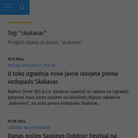
Tag: "skakavac"
Pregled objava za pojam "skakavac"
13.11.2024.
OPĆINA IZDVOJILA 177.309 KM
U toku izgradnja nove javne rasvjete prema
vodopadu Skakavac
Radnici firme SES d.o.o. Sarajevo započeli su radove na izgradnji
potpuno nove javne rasvjete na lokalitetu Mjesne zajednice
„Nahorevo“, na putu prema vodopadu Skakavac.
07.09.2024.
UŽIVANJE NA OTVORENOM
Danas počeo Sarajevo Outdoor Festival na