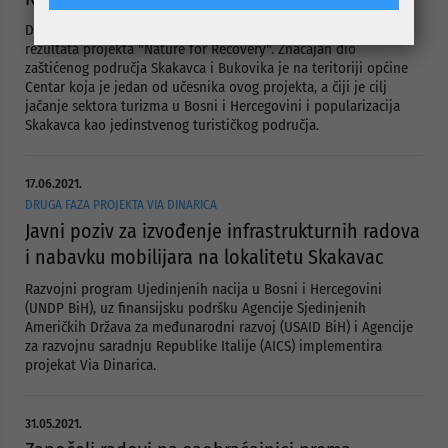
Danas je na platou Ravne na Skakavcu održana prezentacija
rezultata projekta "Nature for Recovery". Značajan dio
zaštićenog područja Skakavca i Bukovika je na teritoriji općine
Centar koja je jedan od učesnika ovog projekta, a čiji je cilj
jačanje sektora turizma u Bosni i Hercegovini i popularizacija
Skakavca kao jedinstvenog turističkog područja.
17.06.2021.
DRUGA FAZA PROJEKTA VIA DINARICA
Javni poziv za izvođenje infrastrukturnih radova
i nabavku mobilijara na lokalitetu Skakavac
Razvojni program Ujedinjenih nacija u Bosni i Hercegovini
(UNDP BiH), uz finansijsku podršku Agencije Sjedinjenih
Američkih Država za međunarodni razvoj (USAID BiH) i Agencije
za razvojnu saradnju Republike Italije (AICS) implementira
projekat Via Dinarica.
31.05.2021.