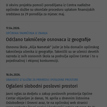
U okviru projekta pomoći porodiljama iz Centra nadležne
općinske službe su okončale proceduru uplatom finansijskih
sredstava za 29 porodilja za mjesec maj.
17.04.2026.
OPĆINSKA TAKMIČENJA IZ ZNANJA
Održano takmičenje osnovaca iz geografije
Osnovna škola „Alija Nametak“ jučer je bila domaćin općinskog
takmičenja učenika iz geografije. Takmičili su se učenici devetih
razreda iz svih osnovnih škola sa područja općine Centar i to u
pojedinačnoj i ekipnoj konkurenciji.
16.04.2026.
OBAVIJEST IZ SLUŽBE ZA PRIVREDU I POSLOVNE PROSTORE
Oglašeni slobodni poslovni prostori
Javni oglas za dodjelu u zakup poslovnih prostorija Općine
Centar objavljen je danas, 16. aprila u dnevnim listovima
Oslobođenje i Dnevni avaz, te na općinskoj web stranici