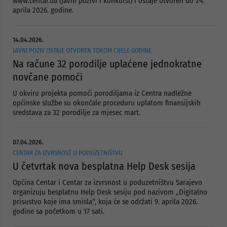
www.centar.ba (Javni pozivi i konkursi) i ostaje otvoren do 24.
aprila 2026. godine.
14.04.2026.
JAVNI POZIV OSTAJE OTVOREN TOKOM CIJELE GODINE
Na račune 32 porodilje uplaćene jednokratne
novčane pomoći
U okviru projekta pomoći porodiljama iz Centra nadležne
općinske službe su okončale proceduru uplatom finansijskih
sredstava za 32 porodilje za mjesec mart.
07.04.2026.
CENTAR ZA IZVRSNOST U PODUZETNIŠTVU
U četvrtak nova besplatna Help Desk sesija
Općina Centar i Centar za izvrsnost u poduzetništvu Sarajevo
organizuju besplatnu Help Desk sesiju pod nazivom „Digitalno
prisustvo koje ima smisla“, koja će se održati 9. aprila 2026.
godine sa početkom u 17 sati.