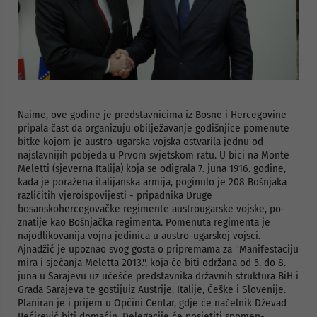
Naime, ove godine je predstavnicima iz Bosne i Hercegovine
pripala čast da organizuju obilježavanje godišnjice pomenute
bitke kojom je austro-ugarska vojska ostvarila jednu od
najslavnijih pobjeda u Prvom svjetskom ratu.
U
bici na Monte
Meletti (sjeverna Italija) koja se odigrala 7. juna 1916. godine,
kada je poražena italijanska armija, poginulo je 208 Bošnjaka
različitih vjeroispovijesti - pripadnika Druge
bosanskohercegovačke regimente austrougarske vojske, po­
znatije kao Bošnjačka regimenta. Pomenuta regimenta je
najodlikovanija vojna jedinica u austro-ugarskoj vojsci.
Ajnadžić je upoznao svog gosta o pripremama za ''Manifestaciju
mira i sjećanja Meletta
2013.'', koja će biti održana
od 5. do 8.
juna u Sarajevu uz učešće predstavnika državnih struktura BiH i
Grada Sarajeva te gostiju
iz Austrije, Italije, Češke i Slovenije.
Planiran je i prijem u Općini Centar, gdje će načelnik Dževad
Bećirević biti domaćin. Delegacije će posjetiti
spomen-