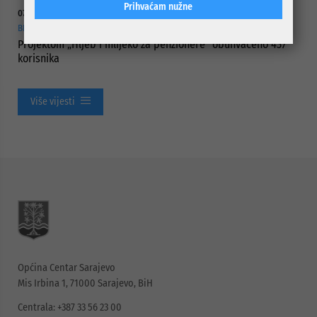
Prihvaćam nužne
07.08.2026.
BRIGA ZA NAJUGROŽENIJE KATEGORIJE STANOVNIŠTVA
Projektom „Hljeb i mlijeko za penzionere“ obuhvaćeno 437
korisnika
Više vijesti
Općina Centar Sarajevo
Mis Irbina 1, 71000 Sarajevo, BiH
Centrala: +387 33 56 23 00