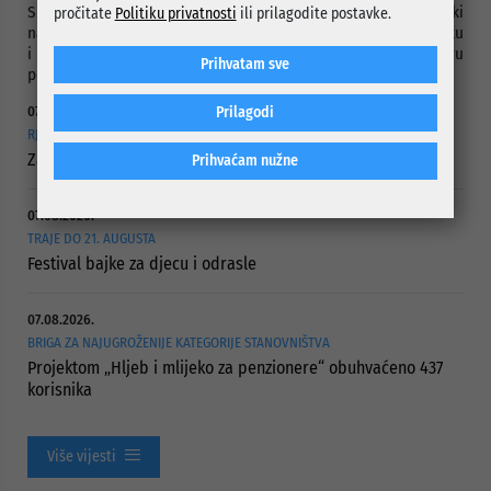
Sredstva sa ovog budžetskog granta raspoređuje općinski
pročitate
Politiku privatnosti
ili prilagodite postavke.
načelnik zaključkom, na prijedlog Službe za boračko-invalidsku
i socijalnu zaštitu u skladu sa utvrđenim kriterijima na osnovu
Prihvatam sve
podnesenih zahtjeva.
Prilagodi
07.08.2026.
RJEŠAVANJE DUGOGODIŠNJEG PROBLEMA PUTNE POVEZANOSTI
Započelo asfaltiranje Ulice Vranica Brijeg
Prihvaćam nužne
07.08.2026.
TRAJE DO 21. AUGUSTA
Festival bajke za djecu i odrasle
07.08.2026.
BRIGA ZA NAJUGROŽENIJE KATEGORIJE STANOVNIŠTVA
Projektom „Hljeb i mlijeko za penzionere“ obuhvaćeno 437
korisnika
Više vijesti