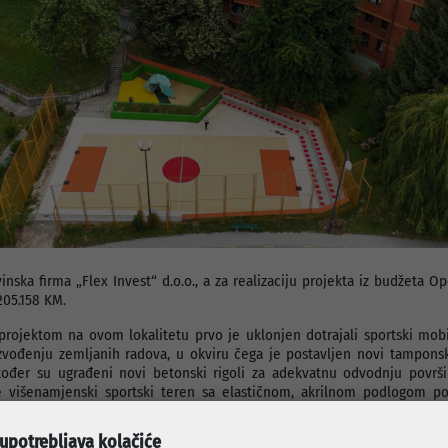
nska firma „Flex Invest“ d.o.o., a za realizaciju projekta iz budžeta O
205.158 KM.
rojektom na ovom lokalitetu prvo je uklonjen dotrajali sportski mobil
zvođenju zemljanih radova, u okviru čega je postavljen novi tamponski
kođer su ugrađeni novi betonski rigoli za adekvatnu odvodnju površi
će višenamjenski sportski teren sa elastičnom, akrilnom podlogom 
ti i različite sportove. Planirana je ugradnja golova standardnih dimen
igurnosti korisnika, te postavljanje tribine sa sjedištima.
 upotrebljava kolačiće