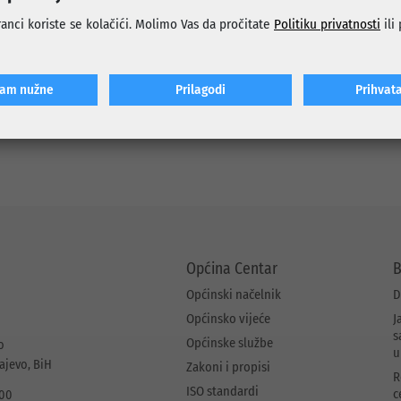
na, prostor će obogatiti i kompozitno dječije igralište, namijenjeno 
anci koriste se kolačići. Molimo Vas da pročitate
Politiku privatnosti
ili
ce, kao i parkovski mobilijar i kante za otpatke. Zelene površine bit
anjem trave, čime će čitav prostor dobiti moderan, siguran i funkcional
novnici Breke dobit će kvalitetno uređeno mjesto za sport, rekreaciju 
ćam nužne
Prilagodi
Prihvat
avlja kontinuirano unapređivati sportske i dječije prostore u s
m stvaranja boljih i sigurnijih uslova za građane, posebno djecu i mlade
Općina Centar
B
Općinski načelnik
D
Općinsko vijeće
J
s
Općinske službe
o
u
rajevo, BiH
Zakoni i propisi
R
ISO standardi
c
 00