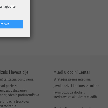
istovremenoj
 prilagodite
 će uređene
an izgled.
i druženje.
am sve
vim mjesnim
.
iznis i investicije
Mladi u općini Centar
igitalizacija poslovanja
Strategija prema mladima
avni poziv za
Javni pozivi i konkursi za mlade
amozapošljavanje i
Javni poziv za dodjelu
naprjeđenje poduzetništva
sredstava za aktivizam mladih
efundacija troškova
ertificiranja