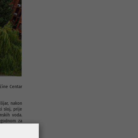
pćine Centar
ijar, nakon
 sloj, prije
nskih voda.
pogodnom za
zija, izrada