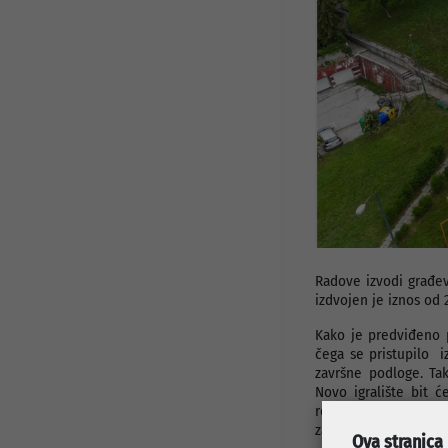
Javni pozivi i konkursi
Info za investitore
Osnovni podaci
Preduzetnički servis
Djelatnosti
Projekti
Statut preduzeća
Organi preduzeća
Odluke i Akti
Radove izvodi građevi
izdvojen je iznos od 
Kako je predviđeno p
čega se pristupilo i
završne podloge. Ta
Novo igralište bit 
rekreativne aktivnos
zaštitne ograde radi s
Ova stranica