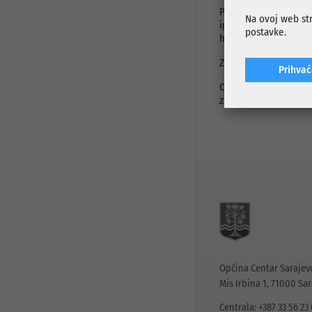
Pored sportskog tere
Na ovoj web str
igri većeg broja dje
postavke.
humizacijom i zasijav
Završetkom radova sta
Prihva
Općina Centar nast
zajednicama, sa cilje
Općina Centar Sarajev
Mis Irbina 1, 71000 Sa
Centrala: +387 33 56 23