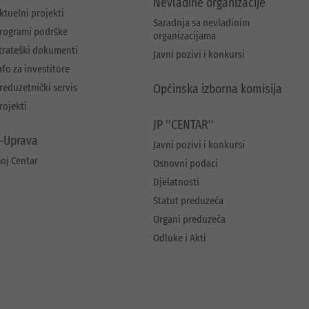
Nevladine organizacije
ktuelni projekti
Saradnja sa nevladinim
rogrami podrške
organizacijama
trateški dokumenti
Javni pozivi i konkursi
nfo za investitore
reduzetnički servis
Općinska izborna komisija
rojekti
JP ''CENTAR''
-Uprava
Javni pozivi i konkursi
oj Centar
Osnovni podaci
Djelatnosti
Statut preduzeća
Organi preduzeća
Odluke i Akti