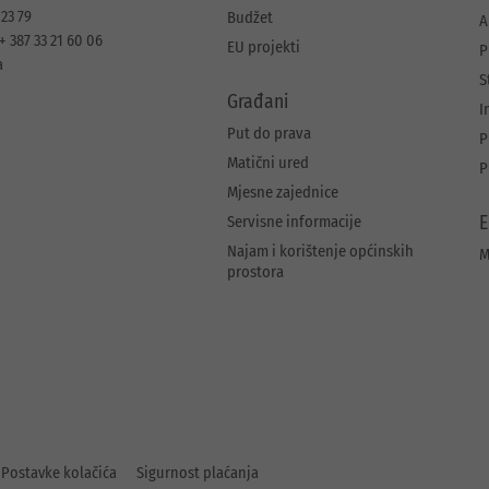
 23 79
Budžet
A
+ 387 33 21 60 06
EU projekti
P
a
S
Građani
I
Put do prava
P
Matični ured
P
Mjesne zajednice
Servisne informacije
E
Najam i korištenje općinskih
M
prostora
Postavke kolačića
Sigurnost plaćanja