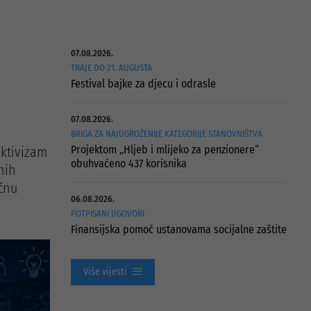
07.08.2026.
TRAJE DO 21. AUGUSTA
Festival bajke za djecu i odrasle
07.08.2026.
BRIGA ZA NAJUGROŽENIJE KATEGORIJE STANOVNIŠTVA
Projektom „Hljeb i mlijeko za penzionere“
aktivizam
obuhvaćeno 437 korisnika
nih
očnu
06.08.2026.
POTPISANI UGOVORI
Finansijska pomoć ustanovama socijalne zaštite
Više vijesti