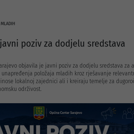
 MLADIH
javni poziv za dodjelu sredstava
rajevo objavila je javni poziv za dodjelu sredstava za 
m unapređenja položaja mladih kroz rješavanje relevant
rinose lokalnoj zajednici ali i kreiraju temelje za dugor
nomsku održivost.