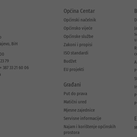
Općina Centar
B
Općinski načelnik
D
Općinsko vijeće
J
s
Općinske službe
o
u
rajevo, BiH
Zakoni i propisi
R
ISO standardi
c
 00
 23 79
Budžet
A
+ 387 33 21 60 06
EU projekti
P
a
S
Građani
I
Put do prava
P
Matični ured
P
Mjesne zajednice
Servisne informacije
E
Najam i korištenje općinskih
M
prostora