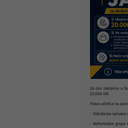
Javni pozivi i konkursi
Info za investitore
Osnovni podaci
Preduzetnički servis
Djelatnosti
Projekti
Statut preduzeća
Organi preduzeća
Odluke i Akti
Za ovu namjenu u bu
20.000 KM.
Pravo učešća na javn
· Udruženja upisana 
· Neformalne grupe m