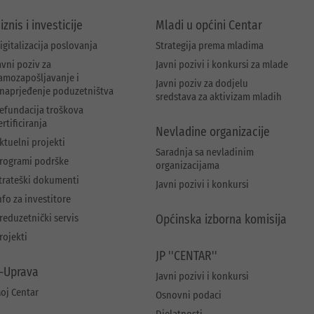
iznis i investicije
Mladi u općini Centar
igitalizacija poslovanja
Strategija prema mladima
avni poziv za
Javni pozivi i konkursi za mlade
amozapošljavanje i
Javni poziv za dodjelu
naprjeđenje poduzetništva
sredstava za aktivizam mladih
efundacija troškova
ertificiranja
Nevladine organizacije
ktuelni projekti
Saradnja sa nevladinim
rogrami podrške
organizacijama
trateški dokumenti
Javni pozivi i konkursi
nfo za investitore
reduzetnički servis
Općinska izborna komisija
rojekti
JP ''CENTAR''
-Uprava
Javni pozivi i konkursi
oj Centar
Osnovni podaci