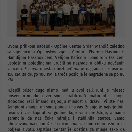
Ovom prilikom načelnik Općine Centar Srđan Mandić zajedno
sa vijećnicima Općinskog vijeća Centar Elvirom Hasanović,
Hamdijom Hasanovićem, Velijom Katicom i Samirom Fazlićem
uspješnim pojedincima uručili su nagrade u obliku novčanih
vaučera. Za prva mjesta obezbijeđena je nagrada u iznosu od
150 KM, za drugo 100 KM, a treća pozicija je nagrađena sa po 80
KM.
-Ljepši prizor dugo nismo imali u ovoj sali. Juni je mjesec
posvećen mladima, već smo ispratili naše maturante, i mogu
slobodno reći imamo najbolju mladost u državi. Vi ste naši
šampioni znanja mi smo ponosni na vas. Znanje je najvrjedniji
resurs i vaš kapital za godine koje vam predstoje, a nama
garancija da nas čeka mirnija i stabilnija starost. Samo
obrazovana nacija može da računa na sve ono čemu težimo ka
boljem životu. Opština Centar je opština za mlade tako da