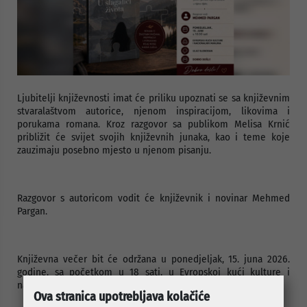
Ljubitelji književnosti imat će priliku upoznati se sa književnim
stvaralaštvom autorice, njenom inspiracijom, likovima i
porukama romana. Kroz razgovor sa publikom Melisa Krnić
približit će svijet svojih književnih junaka, kao i teme koje
zauzimaju posebno mjesto u njenom pisanju.
Razgovor s autoricom vodit će književnik i novinar Mehmed
Pargan.
Književna večer bit će održana u ponedjeljak, 15. juna 2026.
godine, sa početkom u 18 sati, u Evropskoj kući kulture i
nacionalnih manjina, u ulici Patriotske lige 7.
Ova stranica upotrebljava kolačiće