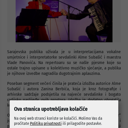
Sarajevska publika uživala je u interpretacijama vokalne
umjetnice i interpretatorke sevdalinki Alme Subašić i maestra
Vlade Panovića. Na repertoaru su se našle pjesme koje su
ostale trajno upisane u kolektivno muzičko sjećanje, a publika
je njihove izvedbe nagradila dugotrajnim aplauzima.
Poseban segment večeri činila je prateća izložba autorice Alme
Subašić i autora Zanina Berbića, koja je kroz fotografije i
arhivske sadržaje podsjetila na najveće sevdalinke i bogato
radijsko naslijeđe ovih prostora. Izložba je dodatno obogatila
koncertni program i upotpunila atmosferu događaja.
Ova stranica upotrebljava kolačiće
Ovim programom JU „Centar kulture i mladih Općine Centar“
Na ovoj web stranci koriste se kolačići. Molimo Vas da
još jednom je potvrdio svoju opredijeljenost očuvanju i
pročitate
Politiku privatnosti
ili prilagodite postavke.
promociji kulturne baštine, pružajući publici sadržaje koji