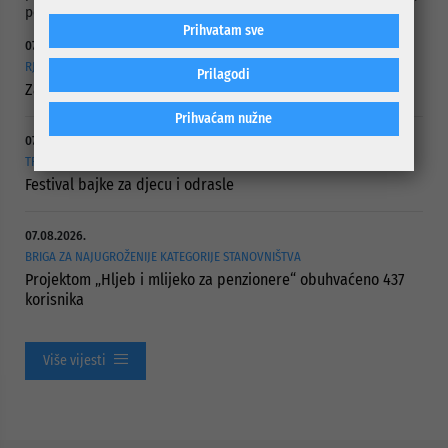
povezuju tradiciju, umjetnost i savremeni kulturni izraz.
Prihvatam sve
07.08.2026.
RJEŠAVANJE DUGOGODIŠNJEG PROBLEMA PUTNE POVEZANOSTI
Prilagodi
Započelo asfaltiranje Ulice Vranica Brijeg
Prihvaćam nužne
07.08.2026.
TRAJE DO 21. AUGUSTA
Festival bajke za djecu i odrasle
07.08.2026.
BRIGA ZA NAJUGROŽENIJE KATEGORIJE STANOVNIŠTVA
Projektom „Hljeb i mlijeko za penzionere“ obuhvaćeno 437
korisnika
Više vijesti