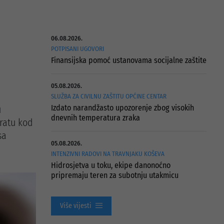
06.08.2026.
POTPISANI UGOVORI
Finansijska pomoć ustanovama socijalne zaštite
05.08.2026.
SLUŽBA ZA CIVILNU ZAŠTITU OPĆINE CENTAR
Izdato narandžasto upozorenje zbog visokih
u
dnevnih temperatura zraka
vratu kod
sa
05.08.2026.
INTENZIVNI RADOVI NA TRAVNJAKU KOŠEVA
Hidrosjetva u toku, ekipe danonoćno
pripremaju teren za subotnju utakmicu
Više vijesti