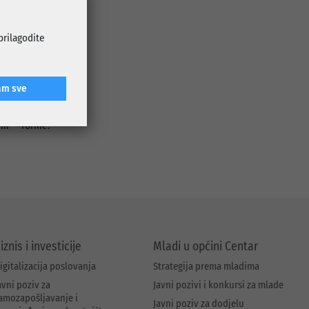
 prilagodite
celarijama,
svakodnevno
am sve
em forme:
iznis i investicije
Mladi u općini Centar
igitalizacija poslovanja
Strategija prema mladima
avni poziv za
Javni pozivi i konkursi za mlade
amozapošljavanje i
Javni poziv za dodjelu