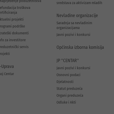
naprjeđenje poduzetništva
sredstava za aktivizam mladih
efundacija troškova
ertificiranja
Nevladine organizacije
ktuelni projekti
Saradnja sa nevladinim
rogrami podrške
organizacijama
trateški dokumenti
Javni pozivi i konkursi
nfo za investitore
reduzetnički servis
Općinska izborna komisija
rojekti
JP ''CENTAR''
-Uprava
Javni pozivi i konkursi
oj Centar
Osnovni podaci
Djelatnosti
Statut preduzeća
Organi preduzeća
Odluke i Akti