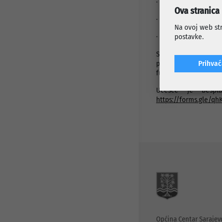
· kratke vježbe koje
Ova stranica
· svakodnevne navike
Na ovoj web str
· pitanja i odgovori 
postavke.
Sesija je namijenjen
poduzetnicima, freel
Prihva
funkcionisanje.
Učešće je bespla
https://forms.gle/q
Općina Centar Sarajev