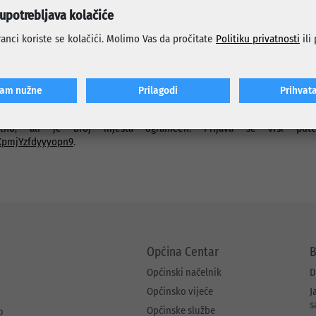
 možete raditi tokom radnog dana;
 upotrebljava kolačiće
 za očuvanje zdravlja kičme;
anci koriste se kolačići. Molimo Vas da pročitate
Politiku privatnosti
ili
sa učesnicima.
a svim osobama koje veći dio dana provode sjedeći, zaposlenima u kan
ancerima, studentima i svima koji žele unaprijediti svoje zdravlje i 
ćam nužne
Prilagodi
Prihvat
tno, ali je broj mjesta ograničen. Prijava se vrši put
hKpmjYzfdyyyopn9
.
Općina Centar
B
Općinski načelnik
D
Općinsko vijeće
J
s
Općinske službe
o