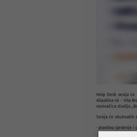
Javni pozivi i konkursi
Info za investitore
Osnovni podaci
Preduzetnički servis
Djelatnosti
Projekti
Statut preduzeća
Organi preduzeća
Odluke i Akti
Help Desk sesija će 
Alipašina 45 - Vila B
osnivačica studija „B
Sesija će obuhvatiti 
· pravilno sjedenje i 