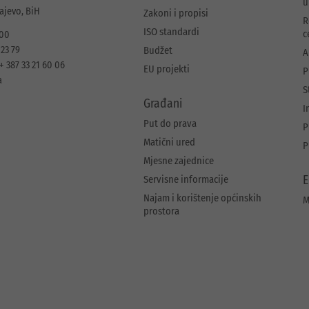
u
rajevo, BiH
Zakoni i propisi
R
ISO standardi
c
 00
 23 79
Budžet
A
+ 387 33 21 60 06
EU projekti
P
a
S
Građani
I
Put do prava
P
Matični ured
P
Mjesne zajednice
Servisne informacije
E
Najam i korištenje općinskih
M
prostora