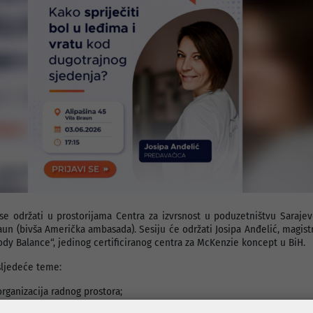
se održati u prostorijama Centra za izvrsnost u poduzetništvu Sarajev
raun (bivša Američka ambasada). Sesiju će održati Josipa Anđelić, magistr
ody Balance“, jedinog certificiranog centra za McKenzie koncept u BiH.
sljedeće teme:
organizacija radnog prostora;