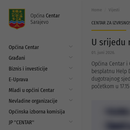
Home
Vijesti
Općina
Centar
Sarajevo
CENTAR ZA IZVRSNO
U srijedu
Općina Centar
01. juni 2026.
Općinski načelnik
Građani
Općina Centar i 
Općinsko vijeće
Put do prava
Biznis i investicije
besplatnu Help D
Općinske službe
Matični ured
Digitalizacija poslovanja
dugotrajnog sjed
E-Uprava
Zakoni i propisi
Mjesne zajednice
početkom u 17.15 
Javni poziv za samozapošljavanje i
Moj Centar
Mladi u općini Centar
ISO standardi
unaprjeđenje poduzetništva
Servisne informacije
Budžet
Strategija prema mladima
Refundacija troškova certificiranja
Nevladine organizacije
Najam i korištenje općinskih
prostora
EU projekti
Javni pozivi i konkursi za mlade
Aktuelni projekti
Saradnja sa nevladinim
Općinska izborna komisija
organizacijama
Javni poziv za dodjelu sredstava za
Programi podrške
aktivizam mladih
JP ''CENTAR''
Javni pozivi i konkursi
Strateški dokumenti