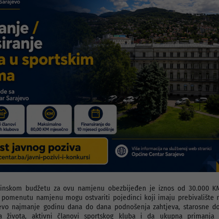
inskom budžetu za ovu namjenu obezbijeđen je iznos od 30.000 KM
a pomenutu namjenu mogu ostvariti pojedinci koji imaju prebivalište 
evo najmanje godinu dana do dana podnošenja zahtjeva, starosne d
a života, aktivni članovi sportskog kluba i da ukupna primanja 