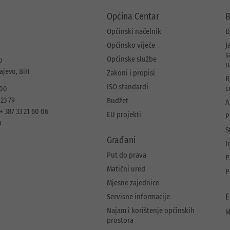
Općina Centar
B
Općinski načelnik
D
Općinsko vijeće
J
s
Općinske službe
o
u
rajevo, BiH
Zakoni i propisi
R
ISO standardi
c
 00
 23 79
Budžet
A
+ 387 33 21 60 06
EU projekti
P
a
S
Građani
I
Put do prava
P
Matični ured
P
Mjesne zajednice
Servisne informacije
E
Najam i korištenje općinskih
M
prostora