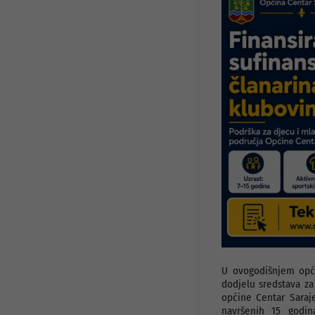
Javni pozivi i konkursi
Info za investitore
Osnovni podaci
Preduzetnički servis
Djelatnosti
Projekti
Statut preduzeća
Organi preduzeća
Odluke i Akti
U ovogodišnjem opć
dodjelu sredstava z
općine Centar Saraj
navršenih 15 godin