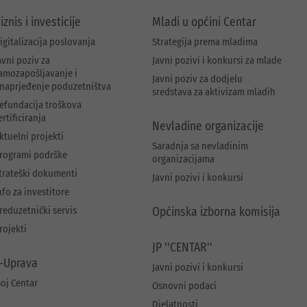
iznis i investicije
Mladi u općini Centar
igitalizacija poslovanja
Strategija prema mladima
avni poziv za
Javni pozivi i konkursi za mlade
amozapošljavanje i
Javni poziv za dodjelu
naprjeđenje poduzetništva
sredstava za aktivizam mladih
efundacija troškova
ertificiranja
Nevladine organizacije
ktuelni projekti
Saradnja sa nevladinim
rogrami podrške
organizacijama
trateški dokumenti
Javni pozivi i konkursi
nfo za investitore
reduzetnički servis
Općinska izborna komisija
rojekti
JP ''CENTAR''
-Uprava
Javni pozivi i konkursi
oj Centar
Osnovni podaci
Djelatnosti