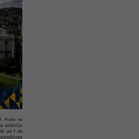
. Pravo na
na području
obi od 7 do
porodičnog