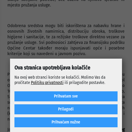
mjesto pružanja usluge.
Odobrena sredstva mogu biti iskorištena za nabavku hrane i
osnovnih životnih namirnica, distribuciju obroka, troškove
higijene i sanitacije, te za režijske troškove direktno vezane za
pružanje usluge. Svi podnosioci zahtjeva za finansijsku podršku
Općine Centar također moraju ispunjavati opće i posebne
kriterije koji su navedeni u javnom pozivu.
Ova stranica upotrebljava kolačiće
Prijave na javni poziv sa potrebnom dokumentacijom, u
Na ovoj web stranci koriste se kolačići. Molimo Vas da
originalu ili ovjerenoj kopiji, moguće je dostaviti na protokol
pročitate
Politiku privatnosti
ili prilagodite postavke.
Općine Centar Sarajevo svakim radnim danom od 07.30 do
16.00 sati ili putem pošte na adresu Općina Centar Sarajevo,
Prihvatam sve
Služba za boračko-invalidsku i socijalnu zaštitu-Odsjek za
socijalnu zaštitu, Ulica Mis Irbina broj 1, u zatvorenoj koverti za
naznakom „Prijava na javni poziv za sufinansiranje rada javnih
Prilagodi
(karitativnih) kuhinja“-(NE OTVARATI).Nepotpune i
neblagovremene prijave neće se uzimati u razmatranje.
Prihvaćam nužne
Javni poziv ostaje otvoren
20 dana od dana njegovog