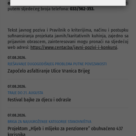
objavljivanja.
Sve dodatne informacije moguće je dobiti
putem sljedećeg broja telefona:
033/562-353.
Tekst javnog poziva i Pravilnik o kriterijima, načinu i postupku
sufinansiranja projekata javnih/karitativnih kuhinja, zajedno sa
prijavnim obrascem, zainteresovani mogu pronaći na sljedećoj
web adresi:
https://www.centar.ba/javni-pozivi-i-konkursi
.
07.08.2026.
RJEŠAVANJE DUGOGODIŠNJEG PROBLEMA PUTNE POVEZANOSTI
Započelo asfaltiranje Ulice Vranica Brijeg
07.08.2026.
TRAJE DO 21. AUGUSTA
Festival bajke za djecu i odrasle
07.08.2026.
BRIGA ZA NAJUGROŽENIJE KATEGORIJE STANOVNIŠTVA
Projektom „Hljeb i mlijeko za penzionere“ obuhvaćeno 437
korisnika