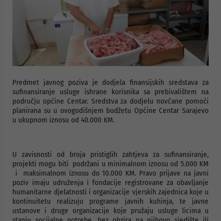
Predmet javnog poziva je dodjela finansijskih sredstava za
sufinansiranje usluge ishrane korisnika sa prebivalištem na
području općine Centar. Sredstva za dodjelu novčane pomoći
planirana su u ovogodišnjem budžetu Općine Centar Sarajevo
u ukupnom iznosu od 40.000 KM.
U zavisnosti od broja pristiglih zahtjeva za sufinansiranje,
projekti mogu biti podržani u minimalnom iznosu od 5.000 KM
i maksimalnom iznosu do 10.000 KM. Pravo prijave na javni
poziv imaju udruženja i fondacije registrovane za obavljanje
humanitarne djelatnosti i organizacije vjerskih zajednica koje u
kontinuitetu realizuju programe javnih kuhinja, te javne
ustanove i druge organizacije koje pružaju usluge licima u
stanju socijalne potrebe, bez obzira na njihovo sjedište ili