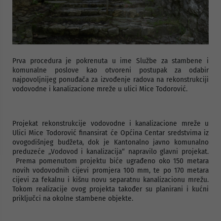
Prva procedura je pokrenuta u ime Službe za stambene i
komunalne poslove kao otvoreni postupak za odabir
najpovoljnijeg ponuđača za izvođenje radova na rekonstrukciji
vodovodne i kanalizacione mreže u ulici Mice Todorović.
Projekat rekonstrukcije vodovodne i kanalizacione mreže u
Ulici Mice Todorović finansirat će Općina Centar sredstvima iz
ovogodišnjeg budžeta, dok je Kantonalno javno komunalno
preduzeće „Vodovod i kanalizacija“ napravilo glavni projekat.
Prema pomenutom projektu biće ugrađeno oko 150 metara
novih vodovodnih cijevi promjera 100 mm, te po 170 metara
cijevi za fekalnu i kišnu novu separatnu kanalizacionu mrežu.
Tokom realizacije ovog projekta također su planirani i kućni
priključci na okolne stambene objekte.