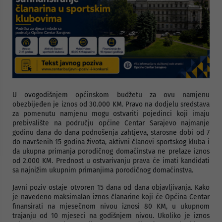
U ovogodišnjem općinskom budžetu za ovu namjenu
obezbijeđen je iznos od 30.000 KM. Pravo na dodjelu sredstava
za pomenutu namjenu mogu ostvariti pojedinci koji imaju
prebivalište na području općine Centar Sarajevo najmanje
godinu dana do dana podnošenja zahtjeva, starosne dobi od 7
do navršenih 15 godina života, aktivni članovi sportskog kluba i
da ukupna primanja porodičnog domaćinstva ne prelaze iznos
od 2.000 KM. Prednost u ostvarivanju prava će imati kandidati
sa najnižim ukupnim primanjima porodičnog domaćinstva.
Javni poziv ostaje otvoren 15 dana od dana objavljivanja. Kako
je navedeno maksimalan iznos članarine koji će Općina Centar
finansirati na mjesečnom nivou iznosi 80 KM, u ukupnom
trajanju od 10 mjeseci na godišnjem nivou. Ukoliko je iznos