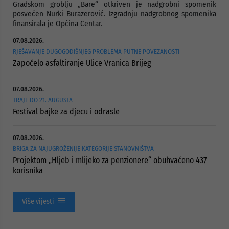
Gradskom groblju „Bare“ otkriven je nadgrobni spomenik
posvećen Nurki Burazerović. Izgradnju nadgrobnog spomenika
finansirala je Općina Centar.
07.08.2026.
RJEŠAVANJE DUGOGODIŠNJEG PROBLEMA PUTNE POVEZANOSTI
Započelo asfaltiranje Ulice Vranica Brijeg
07.08.2026.
TRAJE DO 21. AUGUSTA
Festival bajke za djecu i odrasle
07.08.2026.
BRIGA ZA NAJUGROŽENIJE KATEGORIJE STANOVNIŠTVA
Projektom „Hljeb i mlijeko za penzionere“ obuhvaćeno 437
korisnika
Više vijesti