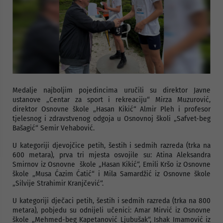
Medalje najboljim pojedincima uručili su direktor Javne
ustanove „Centar za sport i rekreaciju“ Mirza Muzurović,
direktor Osnovne škole „Hasan Kikić“ Almir Pleh i profesor
tjelesnog i zdravstvenog odgoja u Osnovnoj školi „Safvet-beg
Bašagić“ Semir Vehabović.
U kategoriji djevojčice petih, šestih i sedmih razreda (trka na
600 metara), prva tri mjesta osvojile su: Atina Aleksandra
Smirnov iz Osnovne škole „Hasan Kikić“, Emili Kršo iz Osnovne
škole „Musa Ćazim Ćatić“ i Mila Samardžić iz Osnovne škole
„Silvije Strahimir Kranjčević“.
U kategoriji dječaci petih, šestih i sedmih razreda (trka na 800
metara), pobjedu su odnijeli učenici: Amar Mirvić iz Osnovne
škole „Mehmed-beg Kapetanović Ljubušak“, Ishak Imamović iz