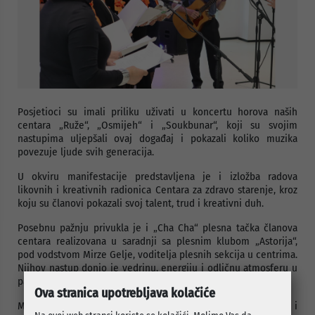
Posjetioci su imali priliku uživati u koncertu horova naših
centara „Ruže“, „Osmijeh“ i „Soukbunar“, koji su svojim
nastupima uljepšali ovaj događaj i pokazali koliko muzika
povezuje ljude svih generacija.
U okviru manifestacije predstavljena je i izložba radova
likovnih i kreativnih radionica Centara za zdravo starenje, kroz
koju su članovi pokazali svoj talent, trud i kreativni duh.
Posebnu pažnju privukla je i „Cha Cha“ plesna tačka članova
centara realizovana u saradnji sa plesnim klubom „Astorija“,
pod vodstvom Mirze Gelje, voditelja plesnih sekcija u centrima.
Njihov nastup donio je vedrinu, energiju i odličnu atmosferu u
park ispred Evropske kuċe kulture i nacionalnih manjina.
Ova stranica upotrebljava kolačiće
Manifestacija je završena zajedničkim druženjem i