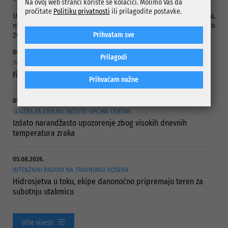
Na ovoj web stranci koriste se kolačići. Molimo Vas da
pročitate
Politiku privatnosti
ili prilagodite postavke.
Ulaznice po cijeni od 10 KM dostupne su na biletarnici Centra,
na adresi Jelića 1, svakim radnim danom od 10 do 14 i od 16 do
20 sati.
Prihvatam sve
06.08.2026.
Prilagodi
POTPISANI UGOVORI
Finansijska pomoć ustanovama socijalne zaštite
Prihvaćam nužne
05.08.2026.
SLUŽBA ZA CIVILNU ZAŠTITU OPĆINE CENTAR
Izdato narandžasto upozorenje zbog visokih dnevnih
temperatura zraka
05.08.2026.
INTENZIVNI RADOVI NA TRAVNJAKU KOŠEVA
Hidrosjetva u toku, ekipe danonoćno pripremaju teren za
subotnju utakmicu
Više vijesti