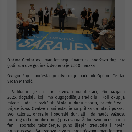
Općina Centar ovu manifestaciju finansijski podržava dugi niz
godina, a ove godine izdvojeno je 7.500 maraka.
Ovogodišnji manifestaciju otvorio je načelnik Općine Centar
Srđan Mandić.
–Velika mi je čast prisustvovati manifestaciji Gimnazijada
2025, događaju koji ima dugogodišnju tradiciju i koji okuplja
mlade ljude iz različitih škola u duhu sporta, zajedništva i
prijateljstva. Ovakve manifestacije su prilika da mladi pokažu
svoj talenat, energiju i sportski duh, ali i da nauče važnost
timskog rada i međusobnog poštovanja. Želim svim učesnicima
fer i sportsko takmičenje, puno lijepih trenutaka i novih
prijateljstava. Sa zadovoljstvom proglašavam manifestaciju