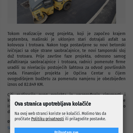
Tokom realizacije ovog projekta, koji je započeo krajem
septembra, mašinski je uklonjen stari dotrajali asfalt sa
kolovoza i trotoara. Nakon toga postavljene su novi betonski
ivičnjaci sa obje strane saobraćajnice, te novi tamponski sloj
duž trotoara. Prije završne faze projekta, odnosno samog
asfaltiranja saobraćajnice i trotoara, radnici pomenute firme
uradili su nivelaciju postojećih šahtova za odvod površinskih
voda. Finansijer projekta je Općina Centar u čijem
ovogodišnjem budžetu za pomenutu namjenu je obezbijeđen
iznos od 82.849 KM.
Cilj realizacije ovog projekta je unapređenje sigurnosti i
kvaliteta saobraćaja, kao i poboljšanje ukupne komunalne
Ova stranica upotrebljava kolačiće
infrastrukture na području Koševskog brda, čime se direktno
doprinosi boljoj kvaliteti života građana.
Na ovoj web stranci koriste se kolačići. Molimo Vas da
pročitate
Politiku privatnosti
ili prilagodite postavke.
05.08.2026.
SLUŽBA ZA CIVILNU ZAŠTITU OPĆINE CENTAR
Prihvatam sve