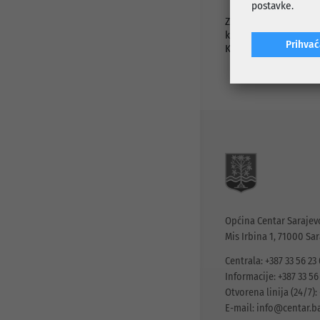
postavke.
Završetkom ove faze
kvalitetniji pristup,
Prihva
Kotromanića.
Općina Centar Sarajev
Mis Irbina 1, 71000 Sa
Centrala: +387 33 56 23
Informacije: +387 33 56
Otvorena linija (24/7): 
E-mail:
info@centar.b