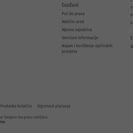
Građani
I
Put do prava
P
Matični ured
P
Mjesne zajednice
Servisne informacije
E
Najam i korištenje općinskih
M
prostora
Postavke kolačića
Sigurnost plaćanja
ar Sarajevo Sva prava zadržana.
tim