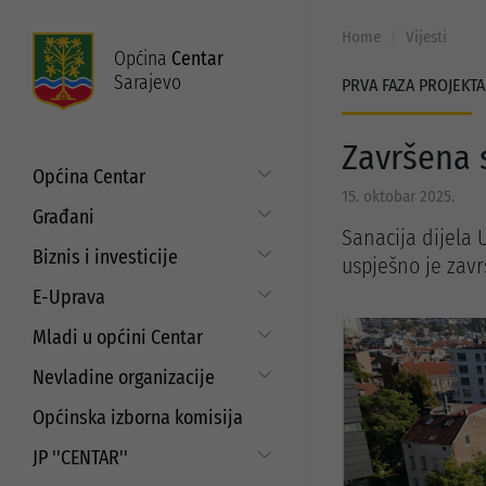
Home
Vijesti
Općina
Centar
Sarajevo
PRVA FAZA PROJEKTA
Završena 
Općina Centar
15. oktobar 2025.
Općinski načelnik
Građani
Sanacija dijela 
Općinsko vijeće
Put do prava
Biznis i investicije
uspješno je zavr
Općinske službe
Matični ured
Digitalizacija poslovanja
E-Uprava
Zakoni i propisi
Mjesne zajednice
Javni poziv za samozapošljavanje i
Moj Centar
Mladi u općini Centar
ISO standardi
unaprjeđenje poduzetništva
Servisne informacije
Budžet
Strategija prema mladima
Refundacija troškova certificiranja
Nevladine organizacije
Najam i korištenje općinskih
prostora
EU projekti
Javni pozivi i konkursi za mlade
Aktuelni projekti
Saradnja sa nevladinim
Općinska izborna komisija
organizacijama
Javni poziv za dodjelu sredstava za
Programi podrške
aktivizam mladih
JP ''CENTAR''
Javni pozivi i konkursi
Strateški dokumenti