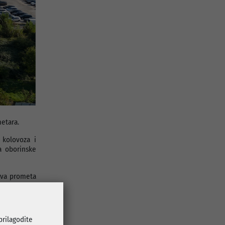
metara.
 kolovoza i
ja oborinske
stva prometa
a izdvojila
erc“ d.o.o.
 prilagodite