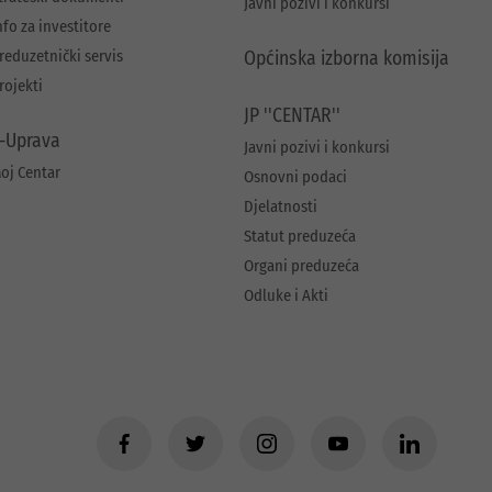
Javni pozivi i konkursi
nfo za investitore
reduzetnički servis
Općinska izborna komisija
rojekti
JP ''CENTAR''
-Uprava
Javni pozivi i konkursi
oj Centar
Osnovni podaci
Djelatnosti
Statut preduzeća
Organi preduzeća
Odluke i Akti