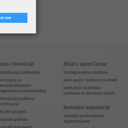
sigurniji i
dijela Ulice
am sve
iznis i investicije
Mladi u općini Centar
igitalizacija poslovanja
Strategija prema mladima
avni poziv za
Javni pozivi i konkursi za mlade
amozapošljavanje i
Javni poziv za dodjelu
naprjeđenje poduzetništva
sredstava za aktivizam mladih
efundacija troškova
ertificiranja
Nevladine organizacije
ktuelni projekti
Saradnja sa nevladinim
rogrami podrške
organizacijama
trateški dokumenti