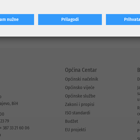
 projekta stanovnicima i korisnicima ove saobraćajnice omogućen je 
 a planirano je da se u narednom periodu nastavi sanacija i preostalog 
ćam nužne
Prilagodi
Prihvat
Općina Centar
B
Općinski načelnik
D
Općinsko vijeće
J
s
Općinske službe
o
u
rajevo, BiH
Zakoni i propisi
R
ISO standardi
c
 00
 23 79
Budžet
A
+ 387 33 21 60 06
EU projekti
P
a
S