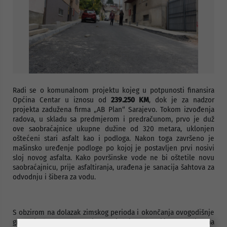
Radi se o komunalnom projektu kojeg u potpunosti finansira
Općina Centar u iznosu od
239.250 KM
, dok je za nadzor
projekta zadužena firma „AB Plan“ Sarajevo. Tokom izvođenja
radova, u skladu sa predmjerom i predračunom, prvo je duž
ove saobraćajnice ukupne dužine od 320 metara, uklonjen
oštećeni stari asfalt kao i podloga. Nakon toga završeno je
mašinsko uređenje podloge po kojoj je postavljen prvi nosivi
sloj novog asfalta. Kako površinske vode ne bi oštetile novu
saobraćajnicu, prije asfaltiranja, urađena je sanacija šahtova za
odvodnju i šibera za vodu.
S obzirom na dolazak zimskog perioda i okončanja ovogodišnje
građevinske sezone drugi završni sloj asfalta biće postavljen na