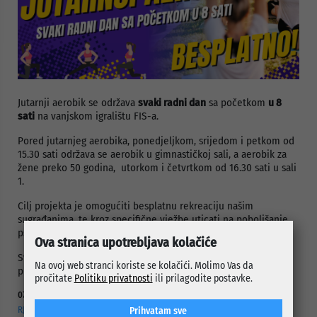
Jutarnji aerobik se održava
svaki radni dan
sa početkom
u 8
sati
na vanjskom igralištu FIS-a.
Pored jutarnjeg aerobika, ponedjeljkom, srijedom i petkom od
15.30 sati održava se aerobik u gimnastičkoj sali, a aerobik za
žene preko 50 godina, utorkom i četvrtkom od 16.30 sati u sali
1.
Cilj projekta je omogućiti besplatnu rekreaciju našim
sugrađanima, te kroz specifične vježbe uticati na poboljšanje
psihomotoričkih sposobnosti.
Ova stranica upotrebljava kolačiće
Sve dodatne informacije vezane za projekat, možete dobiti
Na ovoj web stranci koriste se kolačići. Molimo Vas da
putem sljedećeg maila:
sport@csrsa.ba
.
pročitate
Politiku privatnosti
ili prilagodite postavke.
07.08.2026.
RJEŠAVANJE DUGOGODIŠNJEG PROBLEMA PUTNE POVEZANOSTI
Prihvatam sve