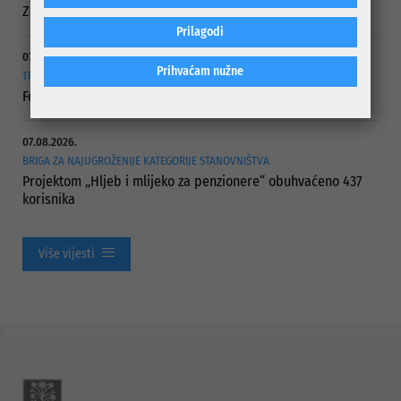
Započelo asfaltiranje Ulice Vranica Brijeg
Prilagodi
07.08.2026.
Prihvaćam nužne
TRAJE DO 21. AUGUSTA
Festival bajke za djecu i odrasle
07.08.2026.
BRIGA ZA NAJUGROŽENIJE KATEGORIJE STANOVNIŠTVA
Projektom „Hljeb i mlijeko za penzionere“ obuhvaćeno 437
korisnika
Više vijesti