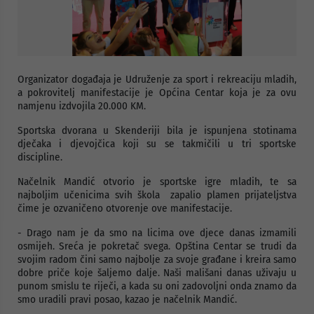
Organizator događaja je Udruženje za sport i rekreaciju mladih,
a pokrovitelj manifestacije je Općina Centar koja je za ovu
namjenu izdvojila 20.000 KM.
Sportska dvorana u Skenderiji bila je ispunjena stotinama
dječaka i djevojčica koji su se takmičili u tri sportske
discipline.
Načelnik Mandić otvorio je sportske igre mladih, te sa
najboljim učenicima svih škola zapalio plamen prijateljstva
čime je ozvaničeno otvorenje ove manifestacije.
- Drago nam je da smo na licima ove djece danas izmamili
osmijeh. Sreća je pokretač svega. Opština Centar se trudi da
svojim radom čini samo najbolje za svoje građane i kreira samo
dobre priče koje šaljemo dalje. Naši mališani danas uživaju u
punom smislu te riječi, a kada su oni zadovoljni onda znamo da
smo uradili pravi posao, kazao je načelnik Mandić.