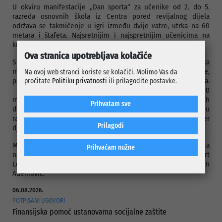
U okviru manifestacije „Dan sporta“ za učenike od 2. do 5.
razreda osnovnih škola iz Centra pored revijalnog dijela
održava se takmičenje u igri između dvije vatre, utrka na 60
metara i štafeta. Najsretnijim i najspretnijim učenicima na
kraju manifestacije bit će uručene medalje.
Ova stranica upotrebljava kolačiće
Sportske igre mladih su najveća amaterska sportska
manifestacija u Evropi koja pruža djeci i mladima da se,
Na ovoj web stranci koriste se kolačići. Molimo Vas da
potpuno besplatno takmiče u različitim sportskim disciplinama.
pročitate
Politiku privatnosti
ili prilagodite postavke.
U prethodnih 14 godina, igre su ispratile više od 580.000
mališana iz cijele Bosne i Hercegovine. Sportske igre mladih
Prihvatam sve
doprinose razvoju tolerancije i solidarnosti, poštivanju
različitosti, stvaranju novih prijateljstava te omogućavaju fer
Prilagodi
djetinstvo za sve mališane.
Manifestaciji su u ime Općine Centar prisustvovali pomoćnica
Prihvaćam nužne
načelnika za obrazovanje, društvene djelatnosti, kulturu i sport
Lejla Dizdarević, kao i vijećnici Hidajet Porić i Jasmin
Ademović.
06.08.2026.
POTPISANI UGOVORI
Finansijska pomoć ustanovama socijalne zaštite