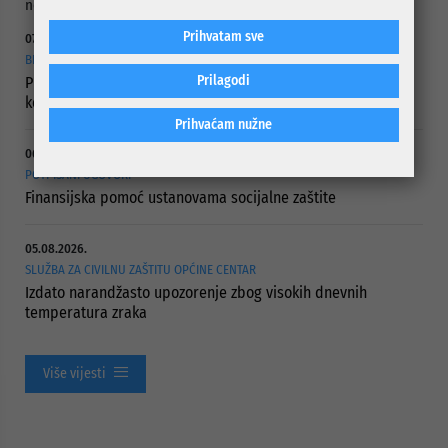
novi asfalt, kazao je Topalović.
Prihvatam sve
07.08.2026.
BRIGA ZA NAJUGROŽENIJE KATEGORIJE STANOVNIŠTVA
Prilagodi
Projektom „Hljeb i mlijeko za penzionere“ obuhvaćeno 437
korisnika
Prihvaćam nužne
06.08.2026.
POTPISANI UGOVORI
Finansijska pomoć ustanovama socijalne zaštite
05.08.2026.
SLUŽBA ZA CIVILNU ZAŠTITU OPĆINE CENTAR
Izdato narandžasto upozorenje zbog visokih dnevnih
temperatura zraka
Više vijesti