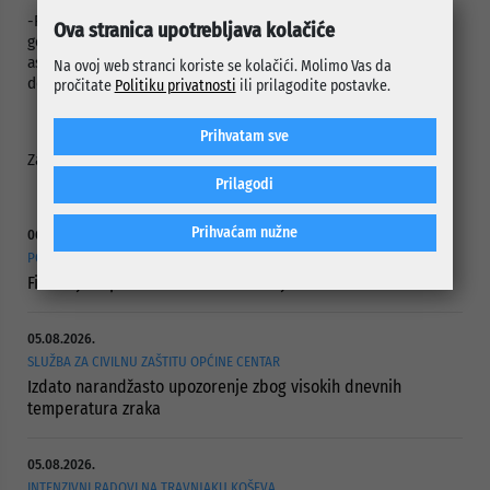
-Put nije rađen otkako sam uselio u kuću, a to je bilo 1984.
Ova stranica upotrebljava kolačiće
godine. Ispred svakih vrata su bile ogromne rupe i prokopan
asfalt. Sada je naša ulica, zahvaljujući Općini Centar, konačno
Na ovoj web stranci koriste se kolačići. Molimo Vas da
dobila sjaj i lijep izgled, kazao je Bilić.
pročitate
Politiku privatnosti
ili prilagodite postavke.
Prihvatam sve
Za nadzor je bila zadužena firma „Coning“ iz Sarajeva.
Prilagodi
Prihvaćam nužne
06.08.2026.
POTPISANI UGOVORI
Finansijska pomoć ustanovama socijalne zaštite
05.08.2026.
SLUŽBA ZA CIVILNU ZAŠTITU OPĆINE CENTAR
Izdato narandžasto upozorenje zbog visokih dnevnih
temperatura zraka
05.08.2026.
INTENZIVNI RADOVI NA TRAVNJAKU KOŠEVA