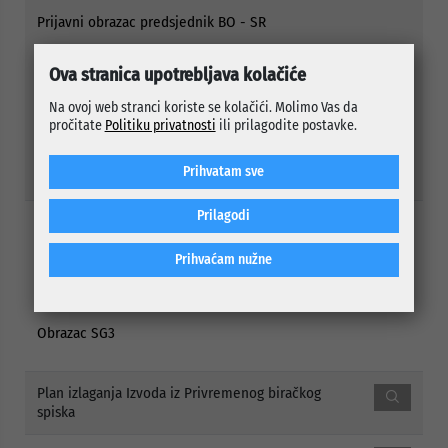
Prijavni obrazac predsjednik BO - SR
Izjava predsjednik BO- SR
Ova stranica upotrebljava kolačiće
Javni konkurs za predsjednike BO - CRO
Na ovoj web stranci koriste se kolačići. Molimo Vas da
pročitate
Politiku privatnosti
ili prilagodite postavke.
Prijavni obrazac predsjednik BO - CRO
Izjava predsjednik BO - CRO
Prihvatam sve
Prilagodi
Javni oglas za izbor kandidata za popunu rezervne
liste kvalifikovanih osoba za imenovanje članova
Prihvaćam nužne
biračkih odbora/mobilnog tima/ i njihovih
zamjenika
Javni oglas
Obrazac SG3
Plan izlaganja Izvoda iz Privremenog biračkog
spiska