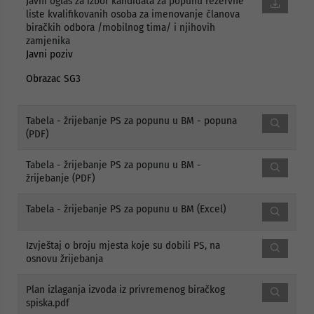
Javni oglas za izbor kandidata za popunu rezervne
liste kvalifikovanih osoba za imenovanje članova
biračkih odbora /mobilnog tima/ i njihovih
zamjenika
Javni poziv
Obrazac SG3
Tabela - žrijebanje PS za popunu u BM - popuna
(PDF)
Tabela - žrijebanje PS za popunu u BM -
žrijebanje (PDF)
Tabela - žrijebanje PS za popunu u BM (Excel)
Izvještaj o broju mjesta koje su dobili PS, na
osnovu žrijebanja
Plan izlaganja izvoda iz privremenog biračkog
spiska.pdf