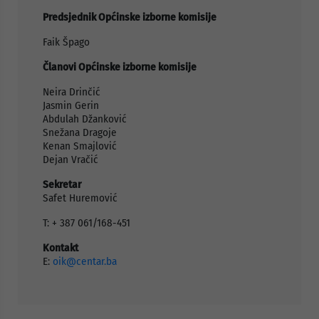
Predsjednik Općinske izborne komisije
Faik Špago
Članovi Općinske izborne komisije
Neira Drinčić
Jasmin Gerin
Abdulah Džanković
Snežana Dragoje
Kenan Smajlović
Dejan Vračić
Sekretar
Safet Huremović
T: + 387 061/168-451
Kontakt
E:
oik@centar.ba