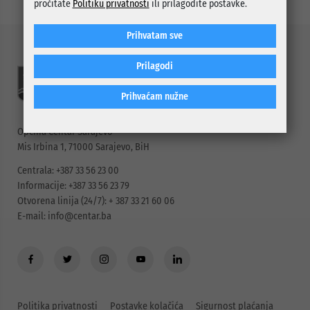
pročitate
Politiku privatnosti
ili prilagodite postavke.
Prihvatam sve
Prilagodi
Prihvaćam nužne
Općina Centar Sarajevo
Mis Irbina 1, 71000 Sarajevo, BiH
Centrala: +387 33 56 23 00
Informacije: +387 33 56 23 79
Otvorena linija (24/7): + 387 33 21 60 06
E-mail:
info@centar.ba
Politika privatnosti
Postavke kolačića
Sigurnost plaćanja