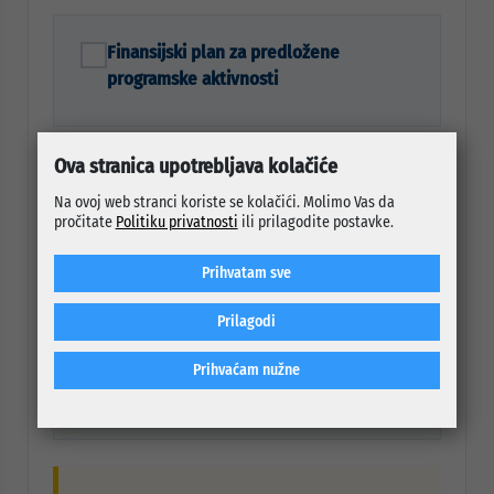
Finansijski plan za predložene
programske aktivnosti
Ova stranica upotrebljava kolačiće
Potvrda poslovne banke da račun nije
Na ovoj web stranci koriste se kolačići. Molimo Vas da
blokiran
pročitate
Politiku privatnosti
ili prilagodite postavke.
Iz potvrde treba biti vidljiv broj transakcijskog
računa.
Prihvatam sve
Prilagodi
Izjava o primljenim de minimis
Prihvaćam nužne
potporama