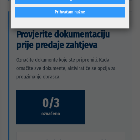
Prihvaćam nužne
POTREBNA DOKUMENTACIJA
Provjerite dokumentaciju
prije predaje zahtjeva
Označite dokumente koje ste pripremili. Kada
označite sve dokumente, aktivirat će se opcija za
preuzimanje obrasca.
0/3
označeno