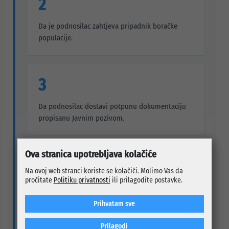
2
Da je podnosilac zahtjeva pripadnik boračke
populacije.
3
Da podnosilac dostavi potpunu dokumentaciju
propisanu Javnim pozivom.
Ova stranica upotrebljava kolačiće
4
Na ovoj web stranci koriste se kolačići. Molimo Vas da
pročitate
Politiku privatnosti
ili prilagodite postavke.
Prijave se rješavaju po redoslijedu podnošenja
zahtjeva.
Prihvatam sve
Prilagodi