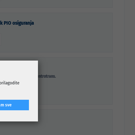
ik PIO osiguranja
ava
ir prevoza GRAS ili Centrotrans.
 prilagodite
am sve