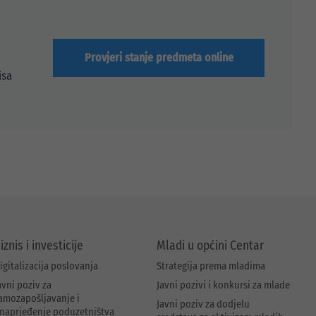
Provjeri stanje predmeta online
isa
iznis i investicije
Mladi u općini Centar
igitalizacija poslovanja
Strategija prema mladima
avni poziv za
Javni pozivi i konkursi za mlade
amozapošljavanje i
Javni poziv za dodjelu
naprjeđenje poduzetništva