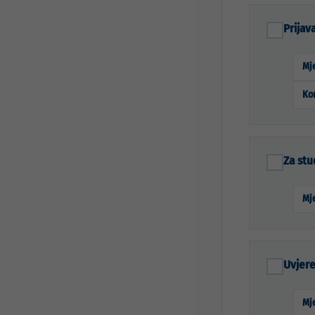
Prijav
Mje
Ko
Za st
Mje
Uvjere
Mje