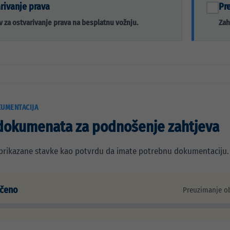
rivanje prava
Pr
v za ostvarivanje prava na besplatnu vožnju.
Zah
UMENTACIJA
dokumenata za podnošenje zahtjeva
prikazane stavke kao potvrdu da imate potrebnu dokumentaciju. 
ačeno
Preuzimanje ob