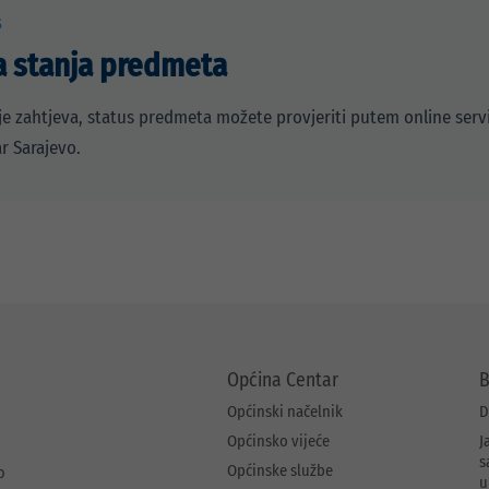
S
a stanja predmeta
e zahtjeva, status predmeta možete provjeriti putem online serv
r Sarajevo.
Općina Centar
B
Općinski načelnik
D
Općinsko vijeće
J
s
Općinske službe
o
u