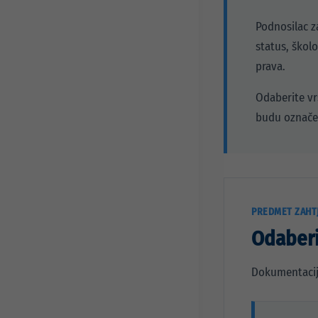
Javni pozivi i konkursi
Info za investitore
Osnovni podaci
Podnosilac z
Preduzetnički servis
Djelatnosti
status, škol
Projekti
Statut preduzeća
prava.
Organi preduzeća
Odaberite vr
Odluke i Akti
budu označen
PREDMET ZAHT
Odaberi
Dokumentacija