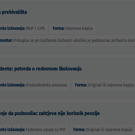
a prebivališta
sto izdavanja:
MUP / CIPS
Forma:
Ovjerena kopija
mentar:
Prikuplja se po službenoj dužnosti ukoliko je podnosilac prihvatio kori
udente: potvrda o redovnom školovanju
sto izdavanja:
Visokoškolska ustanova
Forma:
Original ili ovjerena kopija
nje da podnosilac zahtjeva nije korisnik penzije
sto izdavanja:
Federalni zavod za PIO
Forma:
Original ili ovjerena kopija