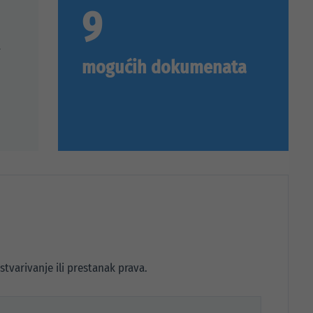
9
a
mogućih dokumenata
tvarivanje ili prestanak prava.