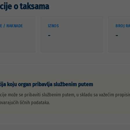
cije o taksama
SE / NAKNADE
IZNOS
BROJ R
-
-
ja koju organ pribavlja službenim putem
ije može se pribaviti službenim putem, u skladu sa važećim propisi
ovarajućih ličnih podataka.