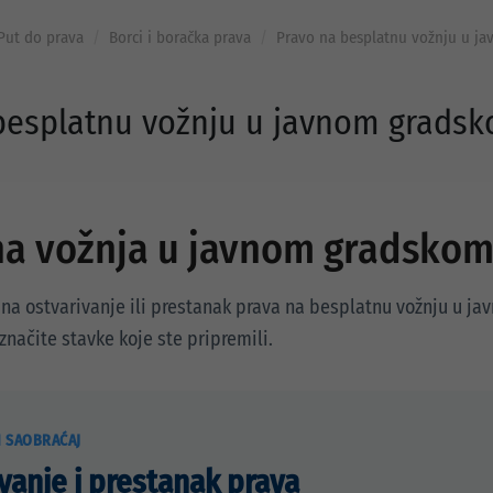
Put do prava
Borci i boračka prava
Pravo na besplatnu vožnju u j
besplatnu vožnju u javnom grads
na vožnja u javnom gradskom
 na ostvarivanje ili prestanak prava na besplatnu vožnju u j
načite stavke koje ste pripremili.
I SAOBRAĆAJ
vanje i prestanak prava