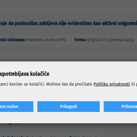
nje da podnosilac zahtjeva nije evidentiran kao aktivni osiguran
sto izdavanja:
Federalni zavod za PIO
Forma:
Original ili ovjerena kopija
na izjava o prijavljivanju promjene koja utiče na ostvarivanje pr
 upotrebljava kolačiće
se odnosi na pravo na besplatnu vožnju u javnom gradskom saobraćaju, te odab
anci koriste se kolačići. Molimo Vas da pročitate
Politiku privatnosti
ili
sto izdavanja:
Matični ured
Forma:
Original ili ovjerena kopija
ćam nužne
Prilagodi
Prihvat
fotografija