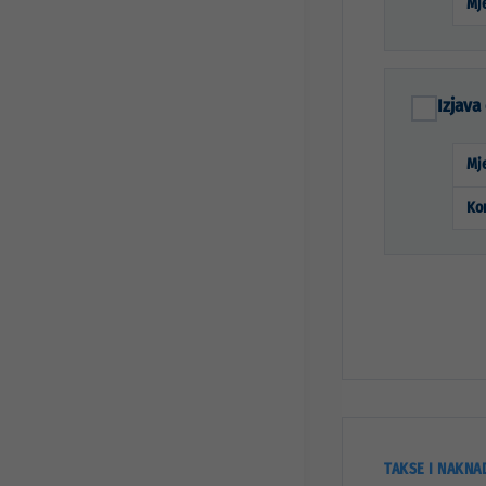
Mje
Izjava
Mje
Ko
TAKSE I NAKNA