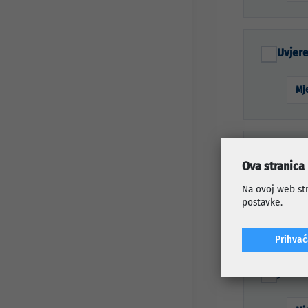
Uvjere
Mje
Ovjere
Ova stranica
Izjava 
Na ovoj web str
postavke.
Mje
Prihva
Jedna 