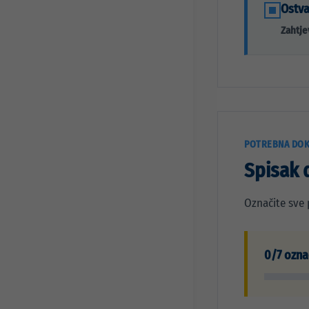
Ostva
Zahtje
POTREBNA DOK
Spisak 
Označite sve 
0/7 ozn