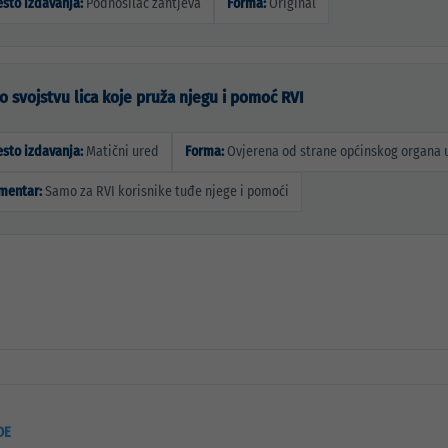
sto izdavanja:
Podnosilac zahtjeva
Forma:
Original
 o svojstvu lica koje pruža njegu i pomoć RVI
sto izdavanja:
Matični ured
Forma:
Ovjerena od strane općinskog organa 
mentar:
Samo za RVI korisnike tuđe njege i pomoći
DE