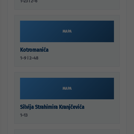
1–23 i 2–6
MAPA
Kotromanića
1–9 i 2–48
MAPA
Silvija Strahimira Kranjčevića
1–13