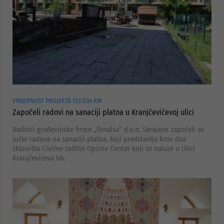
VRIJEDNOST PROJEKTA 133.036 KM
Započeli radovi na sanaciji platoa u Kranjčevićevoj ulici
Radnici građevinske firme „Dinalsa“ d.o.o. Sarajevo započeli su
jučer radove na sanaciji platoa, koji predstavlja krov dva
skloništa Civilne zaštite Općine Centar koji se nalaze u Ulici
Kranjčevićeva bb.