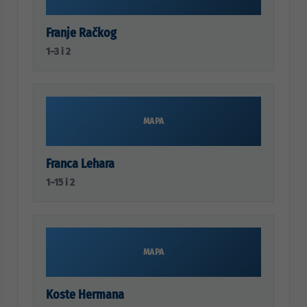
Franje Račkog
1–3 i 2
MAPA
Franca Lehara
1–15 i 2
MAPA
Koste Hermana