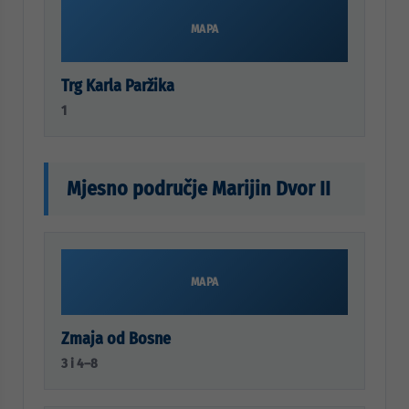
MAPA
Trg Karla Paržika
1
Mjesno područje Marijin Dvor II
MAPA
Zmaja od Bosne
3 i 4–8