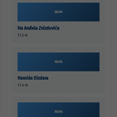
MAPA
Fra Anđela Zvizdovića
1 i 2–8
MAPA
Hamida Dizdara
1 i 4–8
MAPA