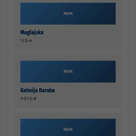
MAPA
Maglajska
1 i 2–4
MAPA
Kalmija Baruha
1–5 i 2–8
MAPA