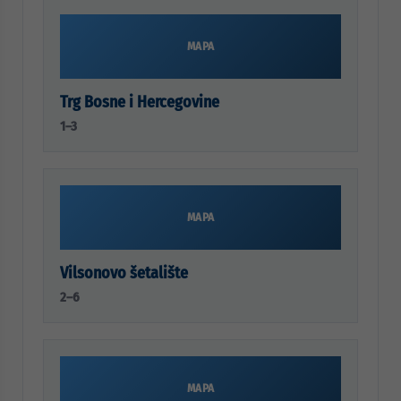
MAPA
Trg Bosne i Hercegovine
1–3
MAPA
Vilsonovo šetalište
2–6
MAPA