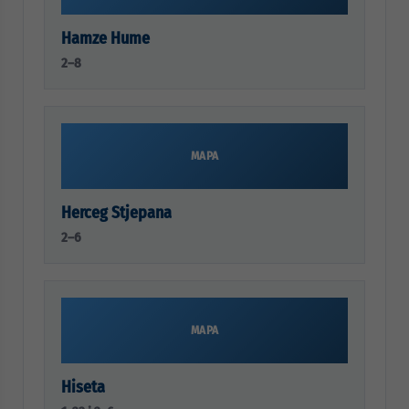
Hamze Hume
2–8
MAPA
Herceg Stjepana
2–6
MAPA
Hiseta