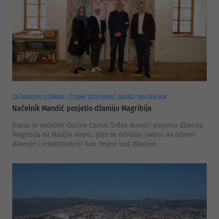
ZA OBNOVU DŽAMIJE I ČESME IZDVOJENO SKORO 100.000 KM
Načelnik Mandić posjetio džamiju Magribija
Danas je načelnik Općine Centar Srđan Mandić posjetio džamiju
Magribija na Marijin dvoru, gdje se odvijaju radovi na obnovi
džamije i rekonstrukciji hair česme kod džamije.