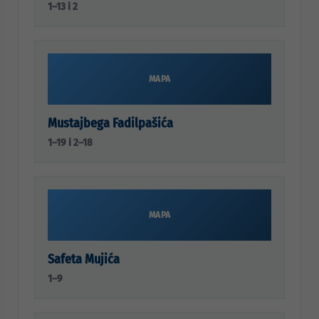
1–13 i 2
MAPA
Mustajbega Fadilpašića
1–19 i 2–18
MAPA
Safeta Mujića
1–9