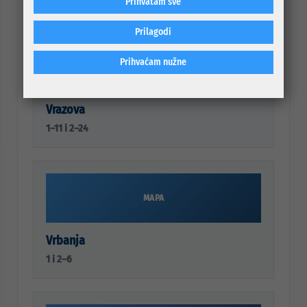
Prihvatam sve
Prilagodi
Prihvaćam nužne
MAPA
Vrazova
1–11 i 2–24
MAPA
Vrbanja
1 i 2–6