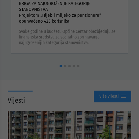
NE
BRIGA ZA NAJUGROŽENIJE KATEGORIJE
J
STANOVNIŠTVA
N
Projektom „Hljeb i mlijeko za penzionere“
n
obuhvaćeno 423 korisnika
U
n
Svake godine u budžetu Općine Centar obezbjeđuju se
u
finansijska sredstva za socijalno zbrinjavanje
m
najugroženijih kategorija stanovništva.
Više vijesti
Vijesti