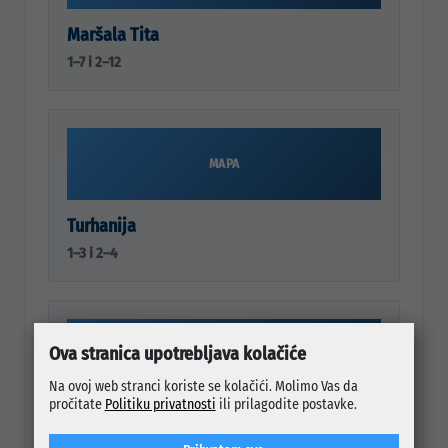
Maršala Tita
1–7 i 2–12
MAPA
Turhanija
1–3 i 2–4
Ova stranica upotrebljava kolačiće
MAPA
Na ovoj web stranci koriste se kolačići. Molimo Vas da
pročitate
Politiku privatnosti
ili prilagodite postavke.
Valtera Perića
1–15 i 2–22