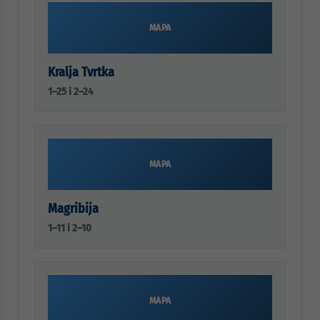
MAPA
Kralja Tvrtka
1–25 i 2–24
MAPA
Magribija
1–11 i 2–10
MAPA