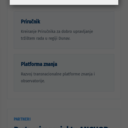
Priručnik
Kreiranje Priručnika za dobro upravljanje
tržištem rada u regiji Dunav.
Platforma znanja
Razvoj transnacionalne platforme znanja i
observatorije.
PARTNERI