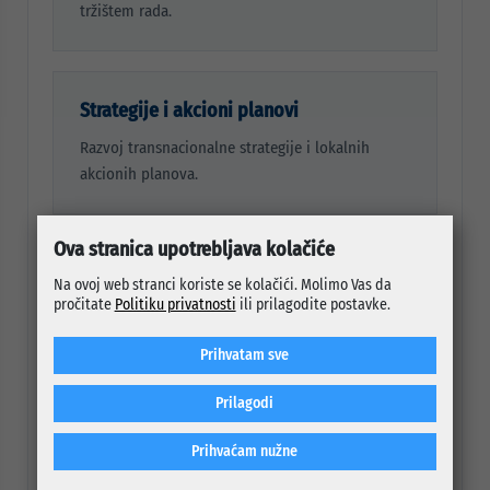
tržištem rada.
Strategije i akcioni planovi
Razvoj transnacionalne strategije i lokalnih
akcionih planova.
Ova stranica upotrebljava kolačiće
Lokalni forumi
Na ovoj web stranci koriste se kolačići. Molimo Vas da
pročitate
Politiku privatnosti
ili prilagodite postavke.
Formiranje lokalnih foruma tržišta rada.
Prihvatam sve
Prilagodi
Pilot aktivnosti
Aktivnosti za povećanje atraktivnosti radnih
Prihvaćam nužne
mjesta i integraciju ranjivih grupa.