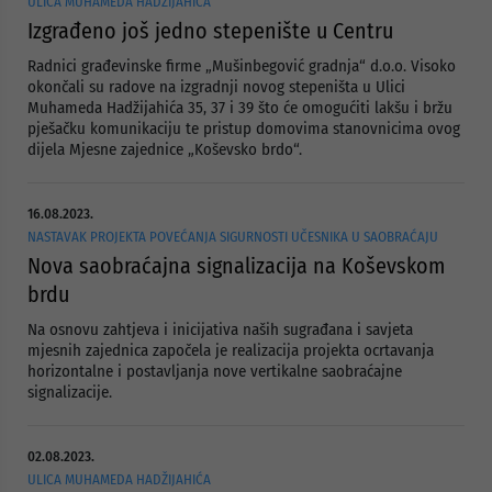
ULICA MUHAMEDA HADŽIJAHIĆA
Izgrađeno još jedno stepenište u Centru
Radnici građevinske firme „Mušinbegović gradnja“ d.o.o. Visoko
okončali su radove na izgradnji novog stepeništa u Ulici
Muhameda Hadžijahića 35, 37 i 39 što će omogućiti lakšu i bržu
pješačku komunikaciju te pristup domovima stanovnicima ovog
dijela Mjesne zajednice „Koševsko brdo“.
16.08.2023.
NASTAVAK PROJEKTA POVEĆANJA SIGURNOSTI UČESNIKA U SAOBRAĆAJU
Nova saobraćajna signalizacija na Koševskom
brdu
Na osnovu zahtjeva i inicijativa naših sugrađana i savjeta
mjesnih zajednica započela je realizacija projekta ocrtavanja
horizontalne i postavljanja nove vertikalne saobraćajne
signalizacije.
02.08.2023.
ULICA MUHAMEDA HADŽIJAHIĆA