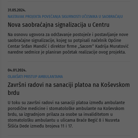
31.05.2024.
NASTAVAK PROJEKTA POVEĆANJA SIGURNOSTI UČESNIKA U SAOBRAĆAJU
Nova saobraćajna signalizacija u Centru
Na osnovu ugovora za održavanje postojeće i postavljanje nove
saobraćajne signalizacije, kojeg su potpisali načelnik Općine
Centar Srđan Mandić i direktor firme „Sacom“ Kadrija Muratović
naredne sedmice je planiran početak realizacije ovog projekta.
04.01.2024.
OLAKŠATI PRISTUP AMBULANTAMA
Završni radovi na sanaciji platoa na Koševskom
brdu
U toku su završni radovi na sanaciji platoa između ambulante
porodične medicine i stomatološke ambulante na Koševskom
brdu, sa izgradnjom prilaza za osobe sa invaliditetom u
stomatološku ambulantu u ulicama Braće Begić 8 i Nusreta
Šišića Dede između brojeva 11 i 17.