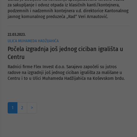
za sakupljanje i odvoz otpada iz klasičnih kanti/kontejnera,
podzemnih i nadzemnih kontejnera v.d. direktorice Kantonalnog
javnog komunalnog preduzeća „Rad“ Veri Arnautović.
22.03.2023.
ULICA MUHAMEDA HADŽIJAHIĆA
Počela izgradnja još jednog ciciban igrališta u
Centru
Radnici firme Flex Invest d.o.o. Sarajevo započeli su jutros
radove na izgradnji još jednog ciciban igrališta za mališane u
Centru i to u Ulici Muhameda Hadžijahića na Koševskom brdu.
1
2
>