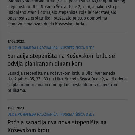
Radnici građevinske firme „Sela“ počeli su sa izgradnjom novog
stepeništa u Ulici Nusreta Šišića Dede 2, 4 i 6, a nakon što je
uklonjeno staro i dotrajalo stepenište koje je predstavljalo
opasnost za prolaznike i otežavalo pristup domovima
stanovnicima ovog dijela Koševskog brda.
17.05.2023.
ULICE MUHAMEDA HADŽIJAHIĆA I NUSRETA ŠIŠIĆA DEDE
Sanacija stepeništa na Koševskom brdu se
odvija planiranom dinamikom
Sanacija stepeništa na Koševskom brdu u Ulici Muhameda
Hadžijahića 35, 37 i 39 i u Ulici Nusreta Šišića Dede 2, 4 i 6 odvija
se planiranom dinamikom uprkos nestabilnim vremenskim
prilikama.
11.05.2023.
ULICE MUHAMEDA HADŽIJAHIĆA I NUSRETA ŠIŠIĆA DEDE
Počela sanacija dva nova stepeništa na
Koševskom brdu