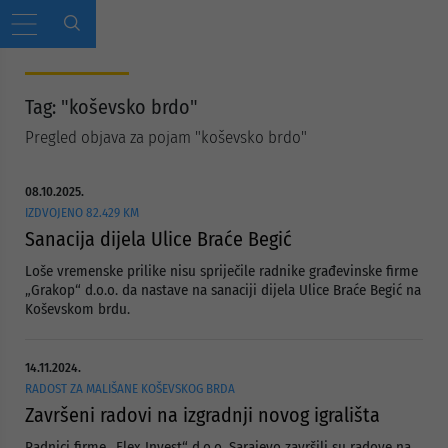
Tag: "koševsko brdo"
Pregled objava za pojam "koševsko brdo"
08.10.2025.
IZDVOJENO 82.429 KM
Sanacija dijela Ulice Braće Begić
Loše vremenske prilike nisu spriječile radnike građevinske firme
„Grakop“ d.o.o. da nastave na sanaciji dijela Ulice Braće Begić na
Koševskom brdu.
14.11.2024.
RADOST ZA MALIŠANE KOŠEVSKOG BRDA
Završeni radovi na izgradnji novog igrališta
Radnici firme „Flex Invest“ d.o.o. Sarajevo završili su radove na