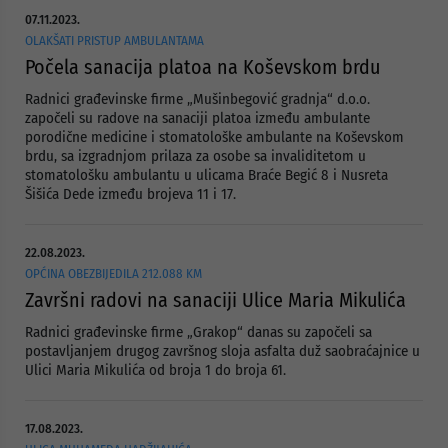
07.11.2023.
OLAKŠATI PRISTUP AMBULANTAMA
Počela sanacija platoa na Koševskom brdu
Radnici građevinske firme „Mušinbegović gradnja“ d.o.o.
započeli su radove na sanaciji platoa između ambulante
porodične medicine i stomatološke ambulante na Koševskom
brdu, sa izgradnjom prilaza za osobe sa invaliditetom u
stomatološku ambulantu u ulicama Braće Begić 8 i Nusreta
Šišića Dede između brojeva 11 i 17.
22.08.2023.
OPĆINA OBEZBIJEDILA 212.088 KM
Završni radovi na sanaciji Ulice Maria Mikulića
Radnici građevinske firme „Grakop“ danas su započeli sa
postavljanjem drugog završnog sloja asfalta duž saobraćajnice u
Ulici Maria Mikulića od broja 1 do broja 61.
17.08.2023.