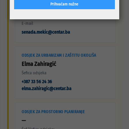
Prihvaćam nužne
Telefon
+387 33 56 24 25
E-mail
senada.mekic@centar.ba
ODSJEK ZA URBANIZAM I ZAŠTITU OKOLIŠA
Elma Zahiragić
Šefica odsjeka
+387 33 56 24 36
elma.zahiragic@centar.ba
ODSJEK ZA PROSTORNO PLANIRANJE
—