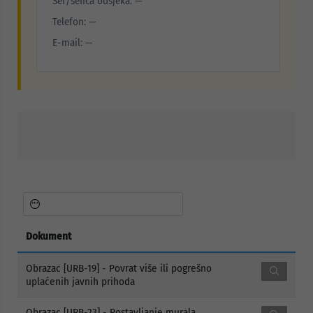
Šef/šefica odsjeka: —
Telefon: —
E-mail: —
Dokument
Obrazac [URB-19] - Povrat više ili pogrešno
uplaćenih javnih prihoda
Obrazac [URB-23] - Postavljanje murala