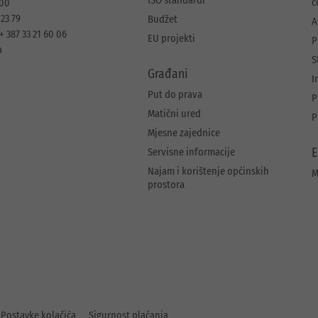
ISO standardi
c
 00
 23 79
Budžet
A
+ 387 33 21 60 06
EU projekti
P
a
S
Građani
I
Put do prava
P
Matični ured
P
Mjesne zajednice
Servisne informacije
E
Najam i korištenje općinskih
M
prostora
Postavke kolačića
Sigurnost plaćanja