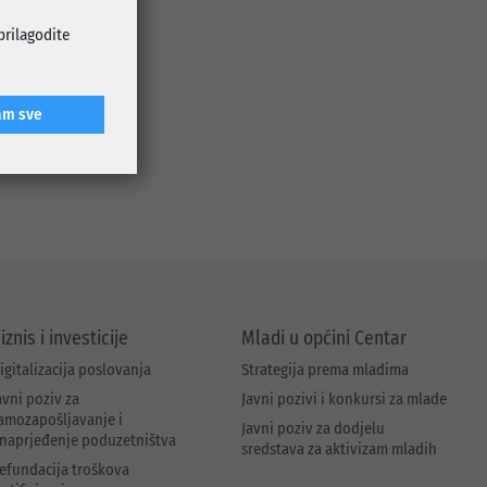
tivnosti, od
sistematski
 prilagodite
lementarnih
am sve
em mail-a:
iznis i investicije
Mladi u općini Centar
igitalizacija poslovanja
Strategija prema mladima
avni poziv za
Javni pozivi i konkursi za mlade
amozapošljavanje i
Javni poziv za dodjelu
naprjeđenje poduzetništva
sredstava za aktivizam mladih
efundacija troškova