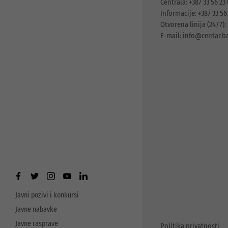
Centrala: +387 33 56 23
Informacije: +387 33 56
Otvorena linija (24/7): 
E-mail:
info@centar.b
Javni pozivi i konkursi
Javne nabavke
Javne rasprave
Politika privatnosti