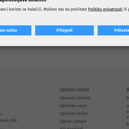
ljanje što većeg broja osnovaca, obzirom da su sport, kao i sportske ak
vo u ovom razvojnom periodu djece. Također cilj je da se svestrano i 
anci koriste se kolačići. Molimo Vas da pročitate
Politiku privatnosti
ili
bazičnu motoričku strukturu pokreta kao osnovu za nadogradnju e
to će im omogućiti postizanje boljih rezultata u sportu.
 škole gimnastike su profesori sporta i tjelesnog odgoja.
ćam nužne
Prilagodi
Prihvat
acije vezane za besplatnu školu gimnastike, možete dobiti put
Općina Centar
B
Općinski načelnik
D
Općinsko vijeće
J
s
Općinske službe
o
u
rajevo, BiH
Zakoni i propisi
R