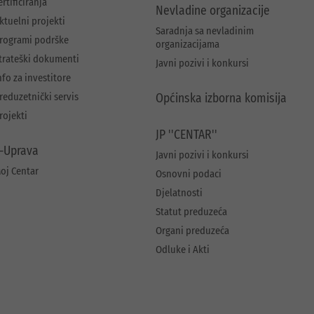
ertificiranja
Nevladine organizacije
ktuelni projekti
Saradnja sa nevladinim
rogrami podrške
organizacijama
trateški dokumenti
Javni pozivi i konkursi
nfo za investitore
reduzetnički servis
Općinska izborna komisija
rojekti
JP ''CENTAR''
-Uprava
Javni pozivi i konkursi
oj Centar
Osnovni podaci
Djelatnosti
Statut preduzeća
Organi preduzeća
Odluke i Akti