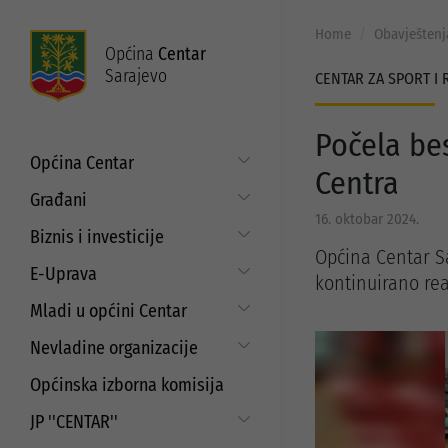
Home
Obavještenj
Općina
Centar
Sarajevo
CENTAR ZA SPORT I 
Počela be
Općina Centar
Centra
Općinski načelnik
Građani
16. oktobar 2024.
Općinsko vijeće
Put do prava
Biznis i investicije
Općinske službe
Općina Centar Sa
Matični ured
Digitalizacija poslovanja
E-Uprava
kontinuirano rea
Zakoni i propisi
Mjesne zajednice
Javni poziv za samozapošljavanje i
Moj Centar
Mladi u općini Centar
ISO standardi
unaprjeđenje poduzetništva
Servisne informacije
Budžet
Strategija prema mladima
Refundacija troškova certificiranja
Nevladine organizacije
Najam i korištenje općinskih
prostora
EU projekti
Javni pozivi i konkursi za mlade
Aktuelni projekti
Saradnja sa nevladinim
Općinska izborna komisija
organizacijama
Javni poziv za dodjelu sredstava za
Programi podrške
aktivizam mladih
JP ''CENTAR''
Javni pozivi i konkursi
Strateški dokumenti