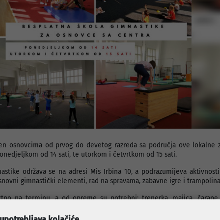
jen osnovcima od prvog do devetog razreda sa područja ove lokalne z
onedjeljkom od 14 sati, te utorkom i četvrtkom od 15 sati.
astike održava se na adresi Mis Irbina 10, a podrazumijeva aktivnosti
snovni gimnastički elementi, rad na spravama, zabavne igre i trampolina
ektno na terminu, a od opreme su potrebni: trenerka, majica, čarape 
sa vodom.
 upotrebljava kolačiće