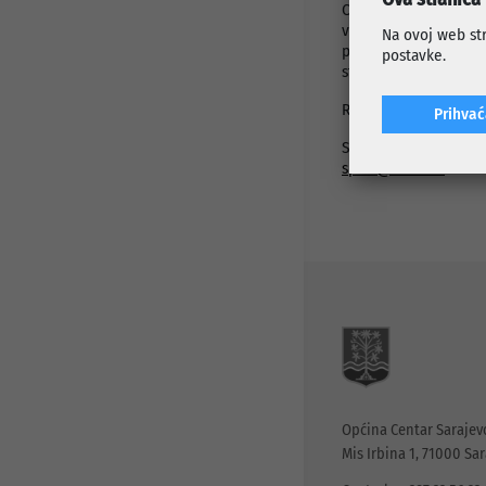
Cilj projekta je okup
velikog značaja upra
Na ovoj web str
pripreme i usvoje 
postavke.
struktura kretanja, š
Realizatori besplatne
Prihva
Sve dodatne inform
sport@csrsa.ba
Općina Centar Sarajev
Mis Irbina 1, 71000 Sa