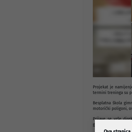
Javni pozivi i konkursi
Info za investitore
Osnovni podaci
Preduzetnički servis
Djelatnosti
Projekti
Statut preduzeća
Organi preduzeća
Odluke i Akti
Projekat je namijen
termini treninga su p
Besplatna škola gimn
motorički poligoni, o
Prijave se vrše dir
gimnastiku, te boca 
Ova stranica