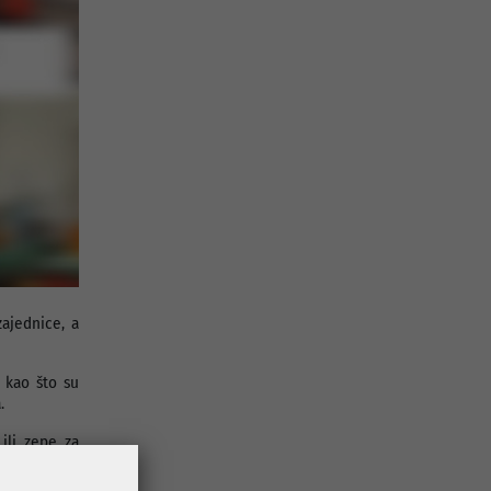
ajednice, a
 kao što su
.
ili zepe za