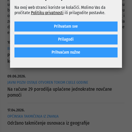
učenike je obezbijeđen prevoz, a nakon aktivnosti na bazenu
Na ovoj web stranci koriste se kolačići. Molimo Vas da
biće vraćeni do svojih škola. Realizacijom ovog projekta djeci u
pročitate
Politiku privatnosti
ili prilagodite postavke.
osnovnoj školi bi se omogućilo da imaju dio nastave tjelesnog i
zdravstvenog odgoja u vodi, te na taj način bi bilo osigurano da
Prihvatam sve
djeca do završetka osnovnog obrazovanja nauče osnovne
elemente plivanja.
Prilagodi
10.06.2026.
BRIGA ZA NAJUGROŽENIJE KATEGORIJE STANOVNIŠTVA
Prihvaćam nužne
Projektom „Hljeb i mlijeko za penzionere“ obuhvaćeno 423
korisnika
09.06.2026.
JAVNI POZIV OSTAJE OTVOREN TOKOM CIJELE GODINE
Na račune 29 porodilja uplaćene jednokratne novčane
pomoći
17.04.2026.
OPĆINSKA TAKMIČENJA IZ ZNANJA
Održano takmičenje osnovaca iz geografije