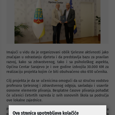
Imajući u vidu da je organizovani oblik tjelesne aktivnosti jako
značajan u odrastanju djeteta i da predstavlja bazu za pravilan
razvoj, kako sa zdravstvenog, tako i sa psihološkog aspekta,
Općina Centar Sarajevo je i ove godine izdvojila 30.000 KM za
realizaciju projekta kojim će biti obuhvaćeno oko 650 učenika.
Cilj projekta je da se učenicima omogući da uz stručno vodstvo
profesora tjelesnog i zdravstvenog odgoja, savladaju i usavrše
osnovne elemente plivanja. Besplatne časove plivanja pohađat
će učenici četvrtih razreda iz svih osnovnih škola sa područja
ove lokalne zajednice.
Projekat će se realizirati na Olimpijskom bazenu na Otoci, a
Ova stranica upotrebljava kolačiće
prema utvrđenom operativnom planu realizacije projekta. Za