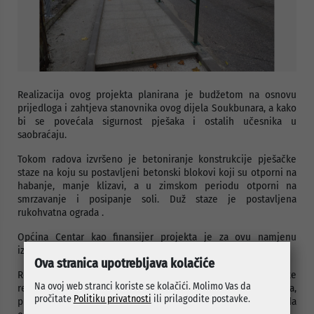
Realizacija ovog projekta planirana je budžetom na osnovu
prijedloga i zahtjeva stanovnika ovog dijela Soukbunara, a kako
bi se povećala sigurnost pješaka i ostalih učesnika u
saobraćaju.
Tokom radova izvršeno je betoniranje konstrukcije pješačke
staze na koju su postavljeni betonski blokovi koji su otporni na
habanje, manje klizavi, a u zimskom periodu otporni na
smrzavanje i posipanje soli. Duž staze je postavljena
rukohvatna ograda .
Općina Centar kao finansijer projekta je za ovu namjenu
izdvojila iznos od 14.330 KM.
Ova stranica upotrebljava kolačiće
Rebalansom budžeta Općine Centar za ovu godinu za projekte
Na ovoj web stranci koriste se kolačići. Molimo Vas da
rekonstrukcije, sanacije i izgradnje stepeništa, platoa,
pročitate
Politiku privatnosti
ili prilagodite postavke.
pristupnih i pješačkih staza i rukohvatnih zaštitnih ograda