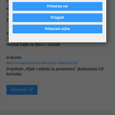
obezbijeđen je iznos od 2.360.000 KM.
Prihvatam sve
07.08.2026.
RJEŠAVANJE DUGOGODIŠNJEG PROBLEMA PUTNE POVEZANOSTI
Prilagodi
Započelo asfaltiranje Ulice Vranica Brijeg
Prihvaćam nužne
07.08.2026.
TRAJE DO 21. AUGUSTA
Festival bajke za djecu i odrasle
07.08.2026.
BRIGA ZA NAJUGROŽENIJE KATEGORIJE STANOVNIŠTVA
Projektom „Hljeb i mlijeko za penzionere“ obuhvaćeno 437
korisnika
Više vijesti