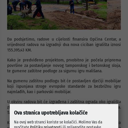
Da podsjetimo, radove u cijelosti finansira Općina Centar, a
vrijednost radova na izgradnji dva nova ciciban igrališta iznosi
155.395,43 KM.
Kako je predviđeno projektom, prvobitno je počela priprema
površine za postavljanje novog tamponskog i betonskog sloja,
te gumene zaštitne podloge za sigurnu igru mališana.
Na gumenu zaštitnu podlogu bit će postavljen dječiji mobilijar
koji ispunjava stroge evropske standarde za bezbrižnu igru
najmlađih, kao i parkovski mobilijar.
U okviru radova bit će izgrađena i zaštitna ograda oko igrališta
zbog povećanja sigurnosti djece, te postavljena rasvjeta.
Ova stranica upotrebljava kolačiće
Također, planirano je i uređenje pristupne staze.
Na ovoj web stranci koriste se kolačići. Molimo Vas da
Kako bi svojim građanima, a posebno mladima, stvorila što
pročitate
Politiku privatnosti
ili prilagodite postavke.
ugodniji ambijent življenja, Općina Centar ulaže značajna