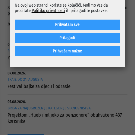
Na ovoj web stranci koriste se kolačići. Molimo Vas da
Svi zainteresirani građani više informacija o odabranim
pročitate
Politiku privatnosti
ili prilagodite postavke.
projektima mogu potražiti na linku
https://www.centar.ba/javni-pozivi-i-konkursi
Prihvatam sve
Prilagodi
07.08.2026.
Prihvaćam nužne
RJEŠAVANJE DUGOGODIŠNJEG PROBLEMA PUTNE POVEZANOSTI
Započelo asfaltiranje Ulice Vranica Brijeg
07.08.2026.
TRAJE DO 21. AUGUSTA
Festival bajke za djecu i odrasle
07.08.2026.
BRIGA ZA NAJUGROŽENIJE KATEGORIJE STANOVNIŠTVA
Projektom „Hljeb i mlijeko za penzionere“ obuhvaćeno 437
korisnika