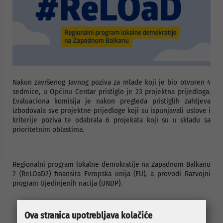
Nakon završenog Javnog poziva za mlade koji je bio otvoren 4
sedmice, u Općinu Centar pristiglo je 23 projektna prijedloga.
Evaluaciona komisija je nakon pregleda pristiglih zahtjeva
izbodovala sve projektne prijedloge koji su ispunjavali uslove i
kriterije poziva te odabrala 6 projekata koji su u skladu sa
prioritetnim oblastima.
Regionalni program lokalne demokratije na Zapadnom Balkanu
2 (ReLOaD2) finansira Evropska unija (EU), a provodi Razvojni
program Ujedinjenih nacija (UNDP).
Ova stranica upotrebljava kolačiće