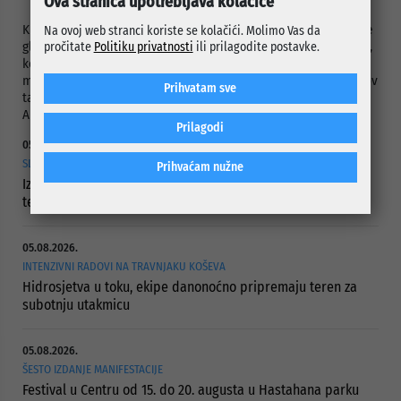
Ova stranica upotrebljava kolačiće
Kroz dramski komad na humorističan način polaznici radionice
Na ovoj web stranci koriste se kolačići. Molimo Vas da
glume su pokazali šta se dešava kada se nemiri, borba za vlast,
pročitate
Politiku privatnosti
ili prilagodite postavke.
korupcija i svi problemi našeg vremena na kratko zamijene
mirom i blagostanjem iz svijeta bajki. Reditelj predstave „Pipov
Prihvatam sve
tajni prolaz“ je Damir Kustura, njegov asistent Sanjin
Arnautović i kostimografkinja Zana Šutrović.
Prilagodi
05.08.2026.
SLUŽBA ZA CIVILNU ZAŠTITU OPĆINE CENTAR
Prihvaćam nužne
Izdato narandžasto upozorenje zbog visokih dnevnih
temperatura zraka
05.08.2026.
INTENZIVNI RADOVI NA TRAVNJAKU KOŠEVA
Hidrosjetva u toku, ekipe danonoćno pripremaju teren za
subotnju utakmicu
05.08.2026.
ŠESTO IZDANJE MANIFESTACIJE
Festival u Centru od 15. do 20. augusta u Hastahana parku