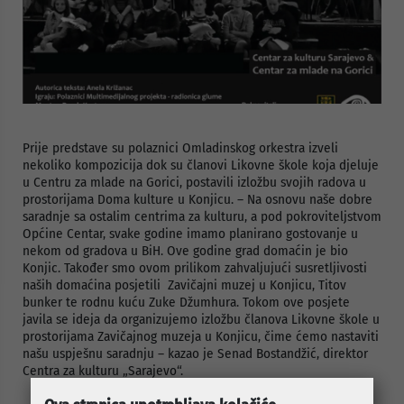
Prije predstave su polaznici Omladinskog orkestra izveli
nekoliko kompozicija dok su članovi Likovne škole koja djeluje
u Centru za mlade na Gorici, postavili izložbu svojih radova u
prostorijama Doma kulture u Konjicu. – Na osnovu naše dobre
saradnje sa ostalim centrima za kulturu, a pod pokroviteljstvom
Općine Centar, svake godine imamo planirano gostovanje u
nekom od gradova u BiH. Ove godine grad domaćin je bio
Konjic. Također smo ovom prilikom zahvaljujući susretljivosti
naših domaćina posjetili
Zavičajni muzej u Konjicu, Titov
bunker te rodnu kuću Zuke Džumhura. Tokom ove posjete
javila se ideja da organizujemo izložbu članova Likovne škole u
prostorijama Zavičajnog muzeja u Konjicu, čime ćemo nastaviti
našu uspješnu saradnju – kazao je Senad Bostandžić, direktor
Centra za kulturu „Sarajevo“.