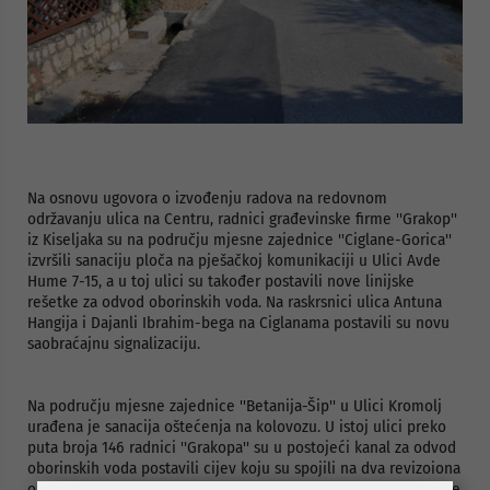
Na osnovu ugovora o izvođenju radova na redovnom
održavanju ulica na Centru, radnici građevinske firme ''Grakop''
iz Kiseljaka su na području mjesne zajednice ''Ciglane-Gorica''
izvršili sanaciju ploča na pješačkoj komunikaciji u Ulici Avde
Hume 7-15, a u toj ulici su također postavili nove linijske
rešetke za odvod oborinskih voda. Na raskrsnici ulica Antuna
Hangija i Dajanli Ibrahim-bega na Ciglanama postavili su novu
saobraćajnu signalizaciju.
Na području mjesne zajednice ''Betanija-Šip'' u Ulici Kromolj
urađena je sanacija oštećenja na kolovozu. U istoj ulici preko
puta broja 146 radnici ''Grakopa'' su u postojeći kanal za odvod
oborinskih voda postavili cijev koju su spojili na dva revizoiona
okna, čime se sprečava izlijevanje vode na saobraćajnicu što je